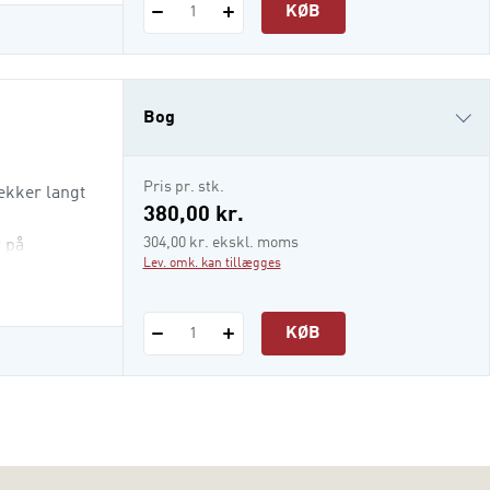
KØB
1
Bog
i-bog
Pris pr. stk.
rækker langt
380,00 kr.
304,00 kr. ekskl. moms
r på
Lev. omk. kan tillægges
KØB
1