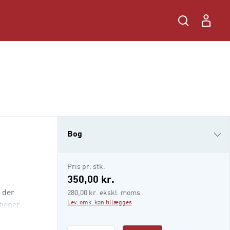
Bog
e-bog
Pris pr. stk.
i-bog
350,00 kr.
 der
280,00 kr. ekskl. moms
Lev. omk. kan tillægges
ioner,
lesskaber, r