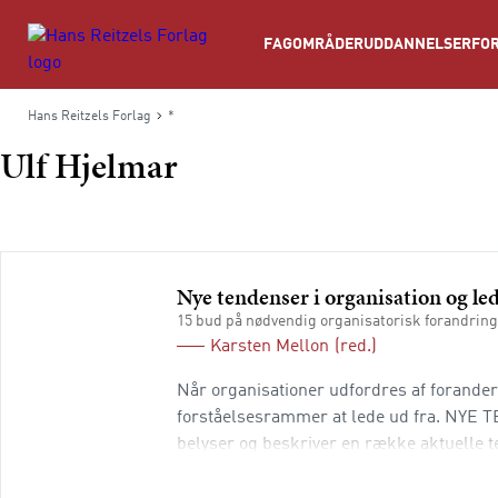
Søg
FAGOMRÅDER
UDDANNELSER
FOR
Hans Reitzels Forlag
*
Ulf Hjelmar
Nye tendenser i organisation og led
15 bud på nødvendig organisatorisk forandring
Karsten Mellon
(red.)
Når organisationer udfordres af forander
forståelsesrammer at lede ud fra. NY
belyser og beskriver en række aktuelle 
herunder frisættelse, samskabelse, vild