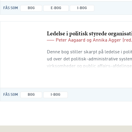
FÅS SOM
BOG
E-BOG
I-BOG
Ledelse i politisk styrede organisa
Peter Aagaard
og
Annika Agger
(red.
Denne bog stiller skarpt på ledelse i poli
ud over det politisk-administrative syst
virksomheder og public affairs-afdelinger
organisationer, der ligger uden for det p
FÅS SOM
BOG
I-BOG