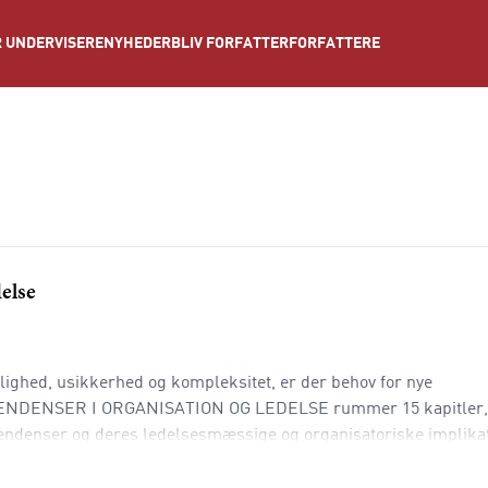
NYHEDER
BLIV FORFATTER
FORFATTERE
 UNDERVISERE
else
lighed, usikkerhed og kompleksitet, er der behov for nye
E TENDENSER I ORGANISATION OG LEDELSE rummer 15 kapitler,
tendenser og deres ledelsesmæssige og organisatoriske implikat
e problemer, bæredygtighed, globalt forvalterskab, resonansfæl