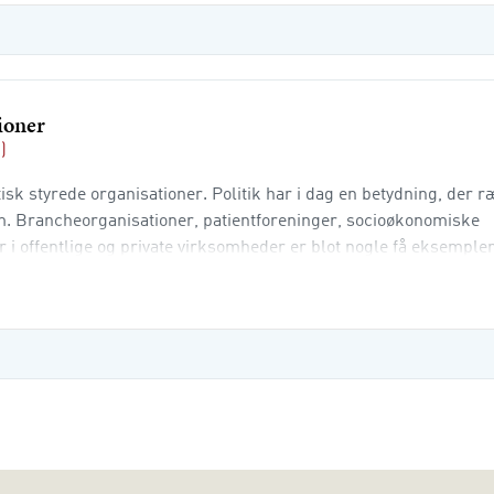
tioner
)
tisk styrede organisationer. Politik har i dag en betydning, der 
em. Brancheorganisationer, patientforeninger, socioøkonomiske
 i offentlige og private virksomheder er blot nogle få eksemple
olitisk-administrative system, men arbejder politisk.