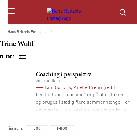
Søg
Hans Reitzels Forlag
*
Trine Wulff
FILTRÉR
Coaching i perspektiv
en grundbog
Kim Gørtz
og
Anette Prehn
(red.)
I en tid hvor ”coaching” er på alles læber –
og bruges i stadig flere sammenhænge – er
dette en bog om coaching, som er andet og
mere end ”endnu en praksisbog”. Bogen er
en grundbog, der sætter coaching ind i et
Fås som
BOG
I-BOG
større perspektiv og en bredere