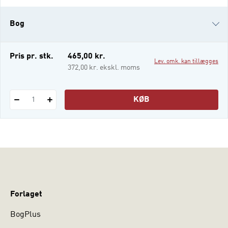
sammenhæng. I bogen favnes
coachingfeltet med fokus på tre centrale
Bog
områder, og bogen består af 19 kapitler. De
er overordnet inddelt med ni
praksisorienterede artikler
i-bog
Pris pr. stk.
465,00 kr.
Lev. omk. kan tillægges
372,00 kr. ekskl. moms
KØB
1
Forlaget
BogPlus