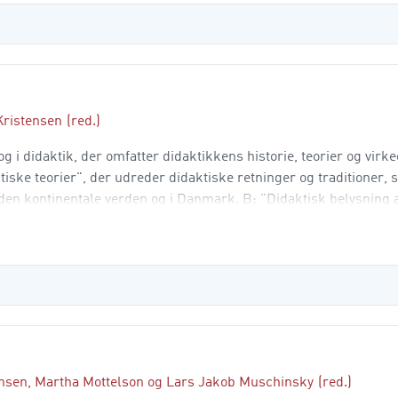
Kristensen
(red.)
 i didaktik, der omfatter didaktikkens historie, teorier og virk
ktiske teorier", der udreder didaktiske retninger og traditioner,
 den kontinentale verden og i Danmark. B: "Didaktisk belysning 
ensen
,
Martha Mottelson
og
Lars Jakob Muschinsky
(red.)