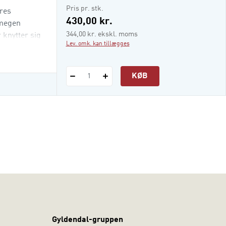
i-bog
Pris pr. stk.
res
430,00 kr.
 megen
344,00 kr. ekskl. moms
 knytter sig
Lev. omk. kan tillægges
KØB
1
Gyldendal-gruppen