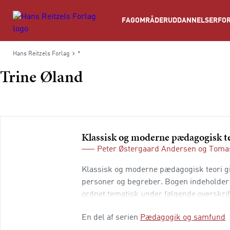
Søg
FAGOMRÅDER
UDDANNELSER
FOR
Hans Reitzels Forlag
*
Trine Øland
Klassisk og moderne pædagogisk t
Peter Østergaard Andersen
og
Tomas
Klassisk og moderne pædagogisk teori giv
personer og begreber. Bogen indeholder 3
ordnet tematisk under følgende overskrif
uddannelse Del 2: Nationalstat og global
En del af serien
Pædagogik og samfund