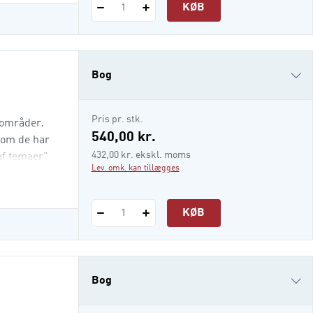
KØB
1
Bog
i-bog
Pris pr. stk.
eområder.
540,00 kr.
 som de har
432,00 kr. ekskl. moms
af temaer",
Lev. omk. kan tillægges
KØB
1
Bog