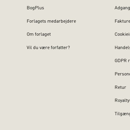
BogPlus
Adgang 
Forlagets medarbejdere
Faktur
Om forlaget
Cookiei
Vil du være forfatter?
Handel
GDPR r
Persond
Retur
Royalty
Tilgæn