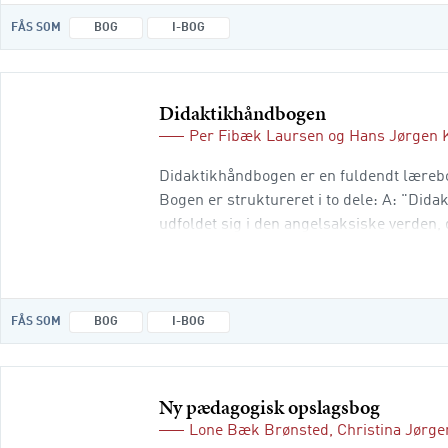
FÅS SOM
BOG
I-BOG
Didaktikhåndbogen
Per Fibæk Laursen
og
Hans Jørgen 
Didaktikhåndbogen er en fuldendt lærebog
Bogen er struktureret i to dele: A: "Dida
udfoldet sig i den angelsaksiske verden,
der gennem en lang række tema
FÅS SOM
BOG
I-BOG
Ny pædagogisk opslagsbog
Lone Bæk Brønsted
,
Christina Jørg