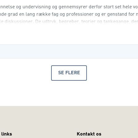
nelse og undervisning og gennemsyrer derfor stort set hele vo
de grad en lang række fag og professioner og er genstand for
le diskussioner. De udtryk, begreber, teorier og tankegange, der
mlet tilværelse mellem det hverdagsagtige og det
SE FLERE
PRODUKTER
 links
Kontakt os