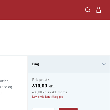
Bog
i-bog
Pris pr. stk.
orier,
610,00 kr.
kere og
488,00 kr. ekskl. moms
g
Lev. omk. kan tillægges