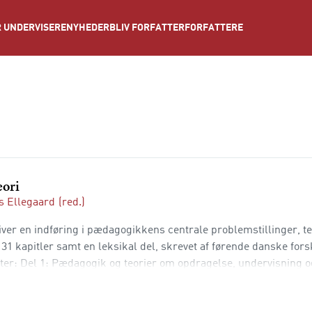
NYHEDER
BLIV FORFATTER
FORFATTERE
 UNDERVISERE
eori
 Ellegaard
(red.)
er en indføring i pædagogikkens centrale problemstillinger, te
1 kapitler samt en leksikal del, skrevet af førende danske fors
ter: Del 1: Pædagogik og teorier om opdragelse, undervisning o
isering