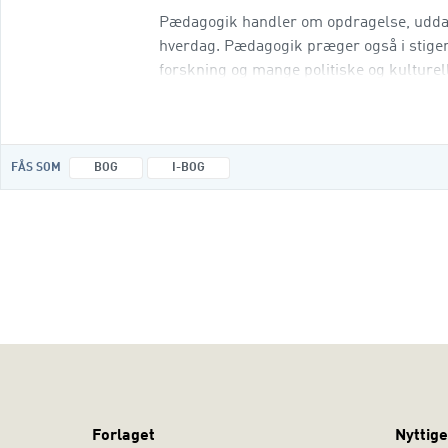
Pædagogik handler om opdragelse, uddan
hverdag. Pædagogik præger også i stigen
forskning og mange politiske og kulturel
til pædagogik, lever derfor en ofte omtu
FÅS SOM
BOG
I-BOG
Forlaget
Nyttige