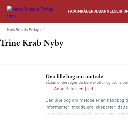
Søg
FAGOMRÅDER
UDDANNELSER
FOR
Hans Reitzels Forlag
*
Trine Krab Nyby
Den lille bog om metode
Sådan undersøger du børnekultur og børns pe
Anne Petersen
(red.)
Den lille bog om metode er en håndbog t
informanter, meddelere, eksperter, deltag
kompakt bog, du kan bruge seriøst, når d
felt, hvor du skal benytte de undersøge