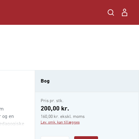
Bog
Pris pr. stk.
200,00 kr.
om
r og en
160,00 kr. ekskl. moms
Lev. omk. kan tillægges
pædagogiske