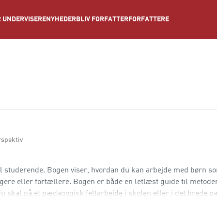
NYHEDER
BLIV FORFATTER
FORFATTERE
 UNDERVISERE
rspektiv
il studerende. Bogen viser, hvordan du kan arbejde med børn s
ere eller fortællere. Bogen er både en letlæst guide til metode
u skal på et pædagogisk feltarbejde i skolen eller i det brede 
lsesmetoder, man bruger so