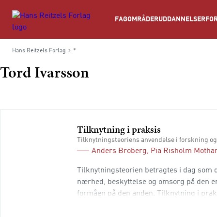
Søg
FAGOMRÅDER
UDDANNELSER
FOR
Hans Reitzels Forlag
*
Tord Ivarsson
Tilknytning i praksis
Tilknytningsteoriens anvendelse i forskning og
Anders Broberg
,
Pia Risholm Motha
Tilknytningsteorien betragtes i dag som 
nærhed, beskyttelse og omsorg på den e
formåen på den anden. Tilknytning i praks
praksis. I bogen beskrives klinisk spæd