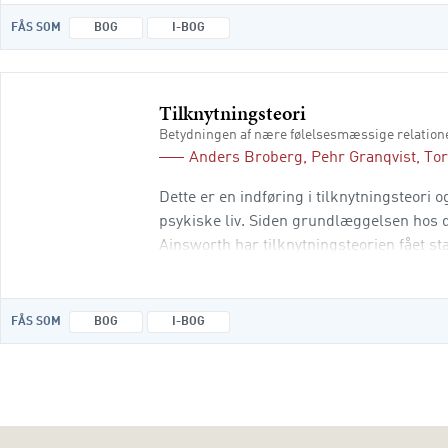
FÅS SOM
BOG
I-BOG
Tilknytningsteori
Betydningen af nære følelsesmæssige relation
Anders Broberg
,
Pehr Granqvist
,
Tor
Dette er en indføring i tilknytningsteori
psykiske liv. Siden grundlæggelsen hos 
Ainsworth har tilknytningsteorien fået sta
udviklingspsykologien. Bogen giver for d
FÅS SOM
BOG
I-BOG