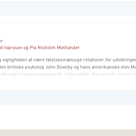
er
d Ivarsson
og
Pia Risholm Mothander
 og vigtigheden af nære følelsesmæssige relationer for udviklingen
den britiske psykolog John Bowlby og hans amerikanske elev M
dig større gennemslagskraft. I dag spiller den en helt central ro
et første en grundlæggende karakterstik af