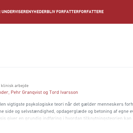
NYHEDER
BLIV FORFATTER
FORFATTERE
 UNDERVISERE
 klinisk arbejde
nder
,
Pehr Granqvist
og
Tord Ivarsson
den vigtigste psykologiske teori når det gælder menneskers forho
ne side og selvstændighed, opdagerglæde og betoning af egne e
is giver en grundig indføring i hvordan tilknytningsteorien kan