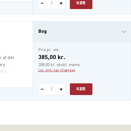
KØB
1
Bog
i-bog
Pris pr. stk.
385,00 kr.
 af det
ary
308,00 kr. ekskl. moms
Lev. omk. kan tillægges
lle i
KØB
1