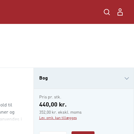
Bog
i-bog
Pris pr. stk.
440,00 kr.
ld til
vner og
352,00 kr. ekskl. moms
Lev. omk. kan tillægges
 anvendes i