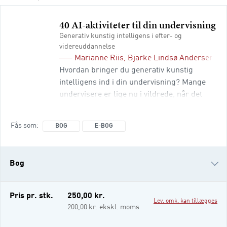
40 AI-aktiviteter til din undervisning
Generativ kunstig intelligens i efter- og
videreuddannelse
Marianne Riis
,
Bjarke Lindsø Andersen
,
Pe
Hvordan bringer du generativ kunstig
intelligens ind i din undervisning? Mange
undervisere er lige nu i vildrede, når det
gælder kunstig intelligens. De fleste er
nysgerrige, men også usikre. Denne bog
Fås som
BOG
E-BOG
viser, hvordan generativ kunstig intelligens
kan bruges på en kritisk, kreativ og
didaktisk ansvarlig måde. Med 40
Bog
praksisnære aktiviteter viser forfatterne,
hvordan
e-bog
Pris pr. stk.
250,00 kr.
Lev. omk. kan tillægges
200,00 kr. ekskl. moms