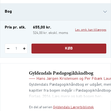
sociologi (hvad er skolen sociale
virkelighed?) Pædagogisk psykologi (hvad
Bog
er udvikli
i-bog
Pris pr. stk.
655,00 kr.
Lev. omk. kan tillægges
524,00 kr. ekskl. moms
KØB
1
Gyldendals Pædagogikhåndbog
Hans Jørgen Kristensen
og
Per Fibæk Lau
Gyldendals Pædagogikhåndbog er udgået, men 
kapitler fra bogen indgår i Pædagogikhåndboge
Forlag, 2016. Læs mere og køb bogen her:
http://hansreitzel.dk/Pædagogik/Pædagogikh
En del af serien
Gyldendals Lærerbibliotek