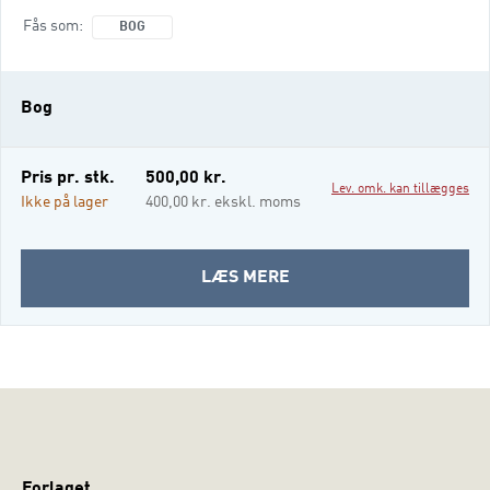
Fås som
BOG
Bog
Pris pr. stk.
500,00 kr.
Lev. omk. kan tillægges
Ikke på lager
400,00 kr. ekskl. moms
OM
LÆS MERE
GYLDENDALS
PÆDAGOGIKHÅNDBOG
Forlaget