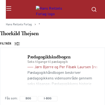
Søg
Hans Reitzels Forlag
*
Thorkild Thejsen
FILTRÉR
Pædagogikhåndbogen
Seks tilgange til pædagogik
Jørn Bjerre
og
Per Fibæk Laursen
(red.)
Pædagogikhåndbogen beskriver
pædagogikkens vidensområde gennem
seks tilgange: Pædagogikkens historie
(hvad er baggrunden for det skolesyn vi har
i dag?) Pædagogisk filosofi (hvad er skolens
Fås som
BOG
I-BOG
formål og etiske grundlag?) Pædagogisk