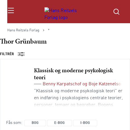
Søg
Hans Reitzels Forlag
*
Thor Grünbaum
FILTRÉR
Klassisk og moderne psykologisk
teori
Benny Karpatschof
og
Boje Katzenelson
(r
"Klassisk og moderne psykologisk teori" er
en indføring i psykologiens centrale teorier,
personer, temaer og begreber. Bogens
første del er en kronologisk gennemgang af
psykologiens udvikling fra 1879, hvor
Fås som
BOG
E-BOG
I-BOG
Wilhelm Wundt etablerede det første