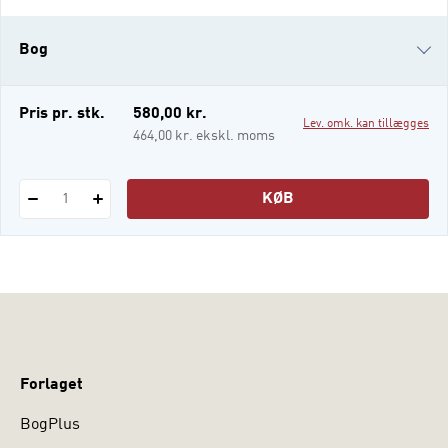
psykologiske laboratorium, til nutidens
dominerende teorier og begreber. Bogens
Bog
anden del er bygget op om centrale temaer i
psykologien og her introduceres læseren til
teori
e-bog
Pris pr. stk.
580,00 kr.
Lev. omk. kan tillægges
i-bog
464,00 kr. ekskl. moms
KØB
1
Forlaget
BogPlus