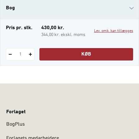
specialisering. Bogen introducerer til de
Bog
faglige temaer, der er centrale for denne
del af pædagoguddannelsen, og dens 27
kapitler giver et grundigt og inspire
i-bog
Pris pr. stk.
430,00 kr.
Lev. omk. kan tillægges
344,00 kr. ekskl. moms
KØB
1
Forlaget
BogPlus
Forlagets medarbejdere