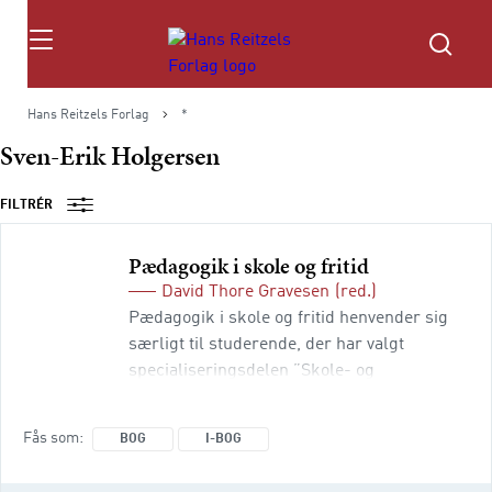
Søg
Hans Reitzels Forlag
*
Sven-Erik Holgersen
FILTRÉR
Pædagogik i skole og fritid
David Thore Gravesen
(red.)
Pædagogik i skole og fritid henvender sig
særligt til studerende, der har valgt
specialiseringsdelen ”Skole- og
fritidspædagogik” på
pædagoguddannelsen, og udgivelsen er
Fås som
BOG
I-BOG
komponeret omkring bekendtgørelsens
kompetencemål for netop denne