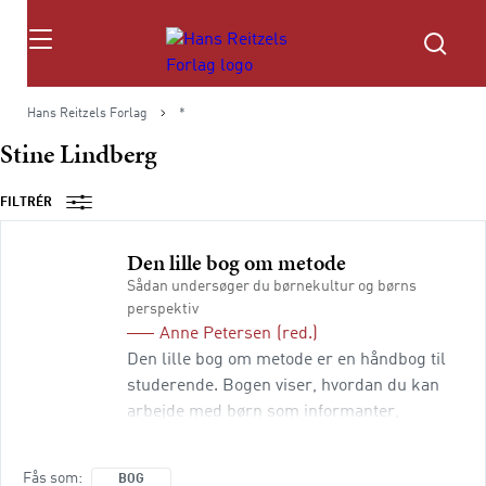
Søg
Hans Reitzels Forlag
*
Stine Lindberg
FILTRÉR
Den lille bog om metode
Sådan undersøger du børnekultur og børns
perspektiv
Anne Petersen
(red.)
Den lille bog om metode er en håndbog til
studerende. Bogen viser, hvordan du kan
arbejde med børn som informanter,
meddelere, eksperter, deltagere eller
fortællere. Bogen er både en letlæst guide
Fås som
BOG