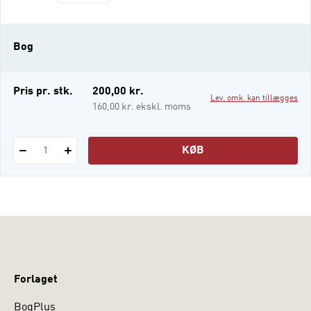
til metoder og en kompakt bog, du kan
bruge seriøst, når du skal på et pædagogisk
feltarbejde i skolen eller i det brede
Bog
pædagogiske felt, hvor du skal benytte de
undersøgelsesmetoder, man bruger so
Pris pr. stk.
200,00 kr.
Lev. omk. kan tillægges
160,00 kr. ekskl. moms
KØB
1
Forlaget
BogPlus