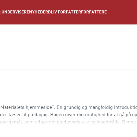
NYHEDER
BLIV FORFATTER
FORFATTERE
 UNDERVISERE
er "Materialets hjemmeside". En grundig og mangfoldig introduktio
 der læser til pædagog. Bogen giver dig mulighed for at gå på o
 spørgsmål, som udgør det pædagogiske arbejdsområde. Denne 
t, og du vil derfor stø