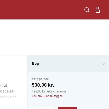
Bog
e-bog
Pris pr. stk.
i-bog
530,00 kr.
n til
pdagelse i
424,00 kr. ekskl. moms
Lev. omk. kan tillægges
udgivelse