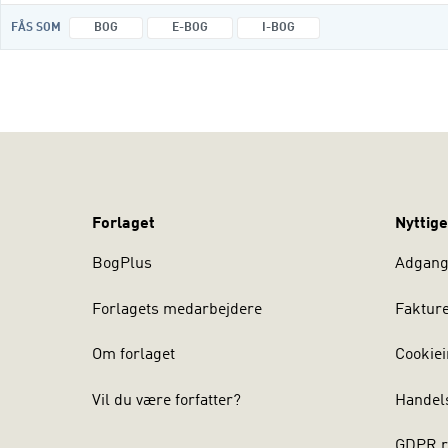
FÅS SOM
BOG
E-BOG
I-BOG
Forlaget
Nyttige
BogPlus
Adgang 
Forlagets medarbejdere
Faktur
Om forlaget
Cookiei
Vil du være forfatter?
Handel
GDPR r