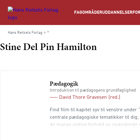
Søg
FAGOMRÅDER
UDDANNELSER
FOR
Hans Reitzels Forlag
*
Stine Del Pin Hamilton
Pædagogik
Introduktion til pædagogens grundfaglighed
David Thore Gravesen
(red.)
Find film til kapitel syv til venstre und
centrale pædagogiske tematikker til dig,
de mange vigtige forhold og spændende
introducerer bredt til det pædagogiske fel