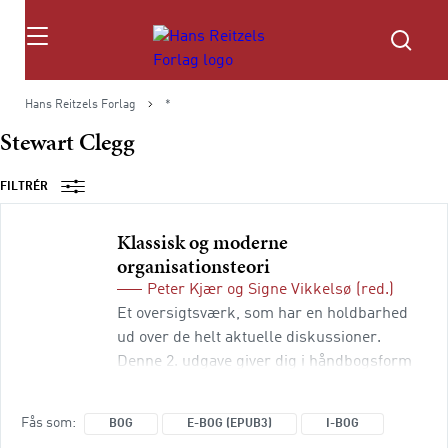
Søg
Hans Reitzels Forlag
*
Stewart Clegg
FILTRÉR
Klassisk og moderne
organisationsteori
Peter Kjær
og
Signe Vikkelsø
(red.)
Et oversigtsværk, som har en holdbarhed
ud over de helt aktuelle diskussioner.
Denne 2. udgave giver dig i håndbogsform
et overblik over teoretiske og praktiske
tilgange. Indholdet er opdateret, så det
Fås som
BOG
E-BOG (EPUB3)
I-BOG
afspejler både klassiske og nyere tilgange,