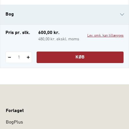
udvikling i litteraturen samt nyeste
eksempler og tematikker. Vi lever i et
Bog
"samfund af organisationer”. Det betyder, at
“organisationer” ikke er noget, vi kan vælge
fra
e-bog (epub3)
Pris pr. stk.
600,00 kr.
Lev. omk. kan tillægges
i-bog
480,00 kr. ekskl. moms
KØB
1
Forlaget
BogPlus