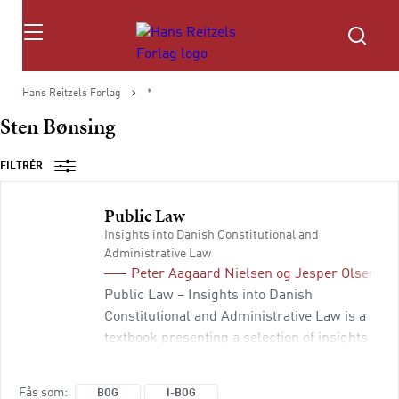
Søg
Hans Reitzels Forlag
*
Sten Bønsing
FILTRÉR
Public Law
Insights into Danish Constitutional and
Administrative Law
Peter Aagaard Nielsen
og
Jesper Olsen
(re
Public Law – Insights into Danish
Constitutional and Administrative Law is a
textbook presenting a selection of insights
into Danish public law solutions. The book
will appeal to students who want to learn
Fås som
BOG
I-BOG