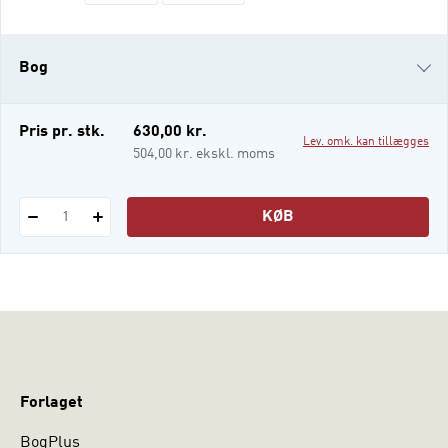
more about how legal frameworks, citizen-
oriented rights and solutions, and judicial
review measures are designed in Denmark,
Bog
and how they function there against the
backdrop of international law. The intention
i-bog
Pris pr. stk.
630,00 kr.
Lev. omk. kan tillægges
504,00 kr. ekskl. moms
KØB
1
Forlaget
BogPlus