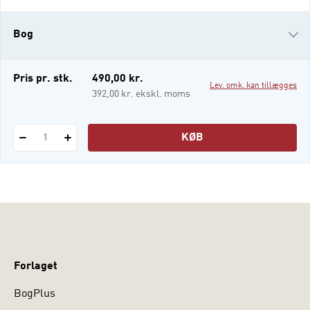
århundrede, hvor hele verden var kendt og
opmålt. Samtidig vidste man stadig meget
Bog
lidt om, hvordan enkeltsamfund hang
sammen. Det blev der rådet bod på gennem
det etnografiske feltarbe
i-bog
Pris pr. stk.
490,00 kr.
Lev. omk. kan tillægges
392,00 kr. ekskl. moms
KØB
1
Forlaget
BogPlus