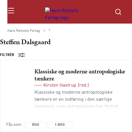
Søg
Hans Reitzels Forlag
*
Steffen Dalsgaard
FILTRÉR
Klassiske og moderne antropologiske
tænkere
Kirsten Hastrup
(red.)
Klassiske og moderne antropologiske
tænkere er en indføring i den særlige
tænkning, som antropologien har fostret.
Antropologien voksede ud af en stigende
interesse for at forstå den globale
Fås som
BOG
I-BOG
mangfoldighed i slutningen af det 19.