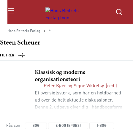
Søg
Hans Reitzels Forlag
*
Steen Scheuer
FILTRÉR
Klassisk og moderne
organisationsteori
Peter Kjær
og
Signe Vikkelsø
(red.)
Et oversigtsværk, som har en holdbarhed
ud over de helt aktuelle diskussioner.
Denne 2. udgave giver dig i håndbogsform
et overblik over teoretiske og praktiske
tilgange. Indholdet er opdateret, så det
Fås som
BOG
E-BOG (EPUB3)
I-BOG
afspejler både klassiske og nyere tilgange,