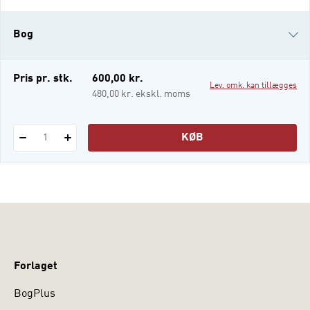
udvikling i litteraturen samt nyeste
eksempler og tematikker. Vi lever i et
Bog
"samfund af organisationer”. Det betyder, at
“organisationer” ikke er noget, vi kan vælge
fra
e-bog (epub3)
Pris pr. stk.
600,00 kr.
Lev. omk. kan tillægges
i-bog
480,00 kr. ekskl. moms
KØB
1
Forlaget
BogPlus