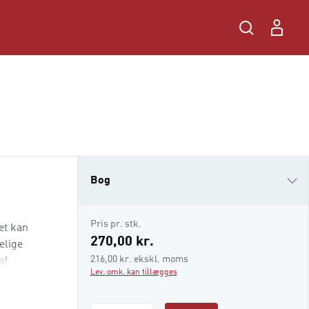
Bog
i-bog
Pris pr. stk.
et kan
270,00 kr.
elige
216,00 kr. ekskl. moms
af
Lev. omk. kan tillægges