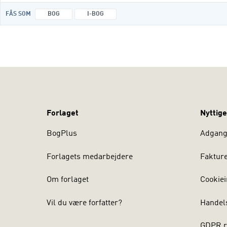
FÅS SOM
BOG
I-BOG
Forlaget
Nyttige
BogPlus
Adgang 
Forlagets medarbejdere
Faktur
Om forlaget
Cookiei
Vil du være forfatter?
Handel
GDPR r