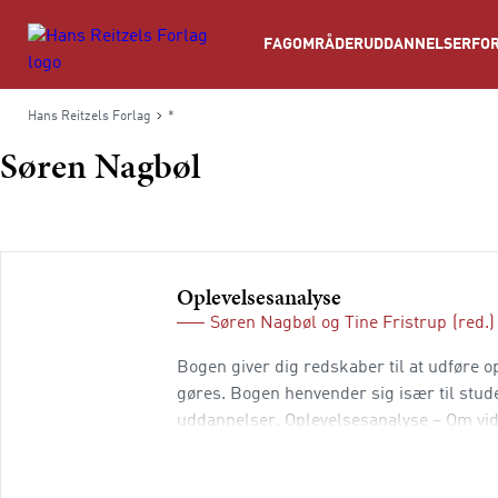
Søg
FAGOMRÅDER
UDDANNELSER
FOR
Hans Reitzels Forlag
*
Søren Nagbøl
Oplevelsesanalyse
Søren Nagbøl
og
Tine Fristrup
(red.)
Bogen giver dig redskaber til at udføre 
gøres. Bogen henvender sig især til stu
uddannelser. Oplevelsesanalyse – Om vid
livssammenhænge. Overordnet kan den beny