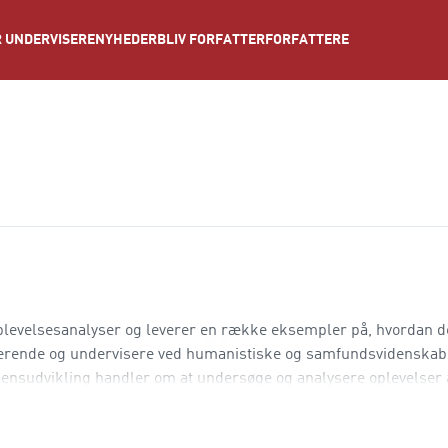
NYHEDER
BLIV FORFATTER
FORFATTERE
 UNDERVISERE
oplevelsesanalyser og leverer en række eksempler på, hvordan d
derende og undervisere ved humanistiske og samfundsvidenskab
ensudvikling handler om at undersøge og analysere oplevelser 
ttes til at hente viden ved at analyse