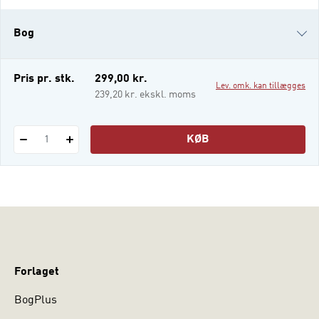
uddannelser – herunder
pædagogstuderende, lærerstuderende,
Bog
studerende på diplom- og
masteruddannelser samt fagfolk med
interesse i børns litteratur og medier. I
e-bog
Pris pr. stk.
299,00 kr.
Lev. omk. kan tillægges
kapitlerne bliver du klogere
i-bog
239,20 kr. ekskl. moms
KØB
1
Forlaget
BogPlus