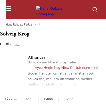
Søg
Hans Reitzels Forlag
*
Solveig Krog
FILTRÉR
Alliancer
Børn, voksne, litteratur og medier
Ayoe Henkel
og
Nina Christensen
(red.)
Bogen handler om alliancer mellem børn
og voksne, mellem litteratur og medier,
mellem forskellige kunst- og
udtryksformer og mellem forskellige
fagligheder og professioner. Den henvender
Fås som
BOG
E-BOG
I-BOG
sig til studerende på de videregående