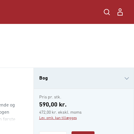
Bog
i-bog
Pris pr. stk.
590,00 kr.
ende og
nogen
472,00 kr. ekskl. moms
Lev. omk. kan tillægges
 første