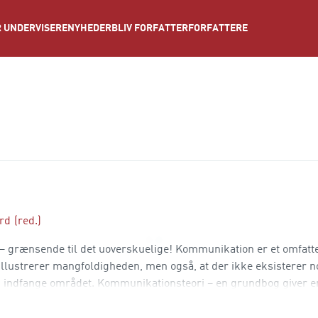
NYHEDER
BLIV FORFATTER
FORFATTERE
 UNDERVISERE
rd
(red.)
– grænsende til det uoverskuelige! Kommunikation er et omfatt
 illustrerer mangfoldigheden, men også, at der ikke eksisterer 
 indfange området. Kommunikationsteori – en grundbog giver en
t vanskeligt afgrænseligt område. Denne grundbog