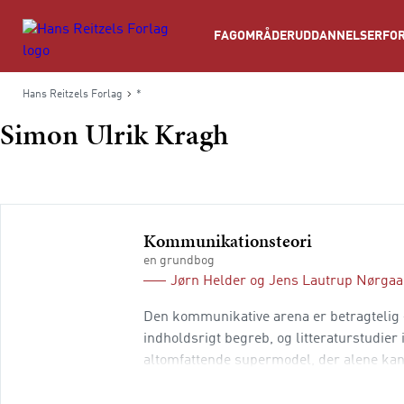
Søg
FAGOMRÅDER
UDDANNELSER
FOR
Hans Reitzels Forlag
*
Simon Ulrik Kragh
Kommunikationsteori
en grundbog
Jørn Helder
og
Jens Lautrup Nørgaa
Den kommunikative arena er betragtelig 
indholdsrigt begreb, og litteraturstudier
altomfattende supermodel, der alene kan
indføring til et kolossalt stort og mege