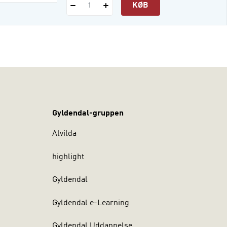
KØB
1
Gyldendal-gruppen
Alvilda
highlight
Gyldendal
Gyldendal e-Learning
Gyldendal Uddannelse