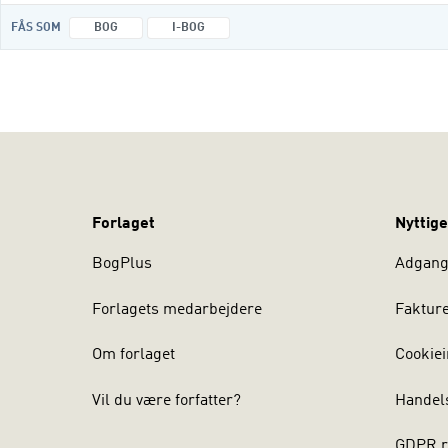
FÅS SOM
BOG
I-BOG
Forlaget
Nyttige
BogPlus
Adgang 
Forlagets medarbejdere
Faktur
Om forlaget
Cookiei
Vil du være forfatter?
Handel
GDPR r