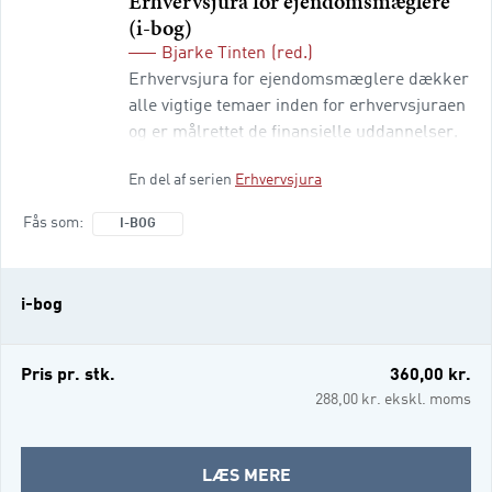
Erhvervsjura for ejendomsmæglere
(i-bog)
Bjarke Tinten
(red.)
Erhvervsjura for ejendomsmæglere dækker
alle vigtige temaer inden for erhvervsjuraen
og er målrettet de finansielle uddannelser.
Bogen kommer omkring emner som:
En del af serien
Erhvervsjura
retskilder og retsvæsen,
kreditorforfølgning, aftaleret, gældsbreve
Fås som
I-BOG
og andre fordringer, køb, handel med fast
ejendom, insolvens, pant, tinglysning,
kaution, kreditaftaler, erstatningsret,
i-bog
produktansvar, f
Pris pr. stk.
360,00 kr.
288,00 kr. ekskl. moms
OM
LÆS MERE