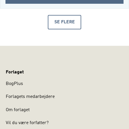
ERHVERVSJURA
FOR
EJENDOMSMÆGLERE
SE FLERE
(I-
PRODUKTER
BOG)
Forlaget
BogPlus
Forlagets medarbejdere
Om forlaget
Vil du være forfatter?