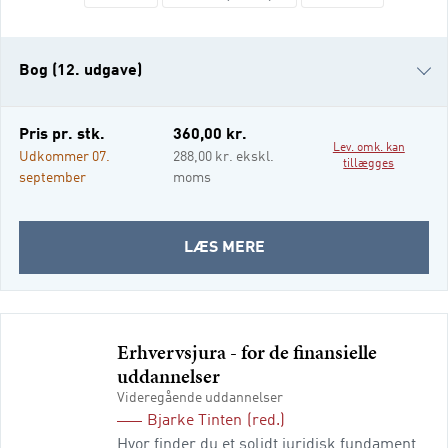
gældende ret og praksis. Bogen giver dig et
klart overblik over, hvordan erhvervsjura
hænger sammen, og hvordan du bruger
Bog (12. udgave)
reglerne i praksis. Du lærer blandt andet,
hvordan juridi
Bog (11. udgave)
Pris pr. stk.
360,00 kr.
Lev. omk. kan
e-bog (epub3)
Udkommer 07.
288,00 kr. ekskl.
tillægges
i-bog
september
moms
OM
LÆS MERE
ERHVERVSJURA
-
FOR
MARKETING
Erhvervsjura - for de finansielle
OG
uddannelser
SERVICE
Videregående uddannelser
Bjarke Tinten
(red.)
Hvor finder du et solidt juridisk fundament