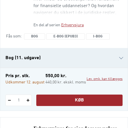
for finansielle uddannelser? Og hvordan
navigerer du sikkert i de juridiske regler,
der danner rammen om den finansielle
En del af serien
Erhvervsjura
sektor? Få hjælp af denne bog, som giver en
grundig og praksisnær introduktion til de
Fås som
BOG
E-BOG (EPUB3)
I-BOG
centrale juridiske områder af betydning for
den finansielle rådgiver. Den er primært
skrevet til studerende på finansielle
Bog (11. udgave)
akademi-, diplom- og
professionsbachelorud
Bog (10. udgave)
Pris pr. stk.
550,00 kr.
Lev. omk. kan tillægges
e-bog (epub3)
Udkommer 12. august
440,00 kr. ekskl. moms
i-bog
KØB
1