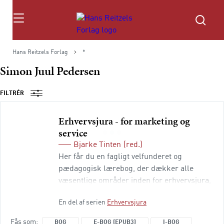
Søg
Hans Reitzels Forlag
*
Simon Juul Pedersen
FILTRÉR
Erhvervsjura - for marketing og
service
Bjarke Tinten
(red.)
Her får du en fagligt velfunderet og
pædagogisk lærebog, der dækker alle
væsentlige områder inden for erhvervsjura,
og er tilpasset markedsførings-, service- og
En del af serien
Erhvervsjura
oplevelsesøkonomiuddannelserne. Denne
12. udgave er opdateret i forhold til
Fås som
BOG
E-BOG (EPUB3)
I-BOG