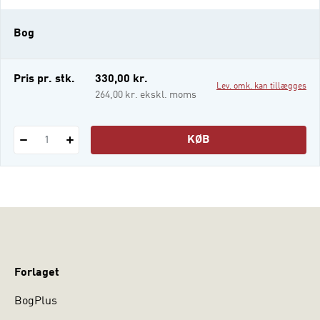
Udfoldelse af dette paradoks vil være givtig
for alle der studerer, formidler eller
Bog
praktiserer ledelse i moderne
organisationer. Med så forskellige p
Pris pr. stk.
330,00 kr.
Lev. omk. kan tillægges
264,00 kr. ekskl. moms
KØB
1
Forlaget
BogPlus