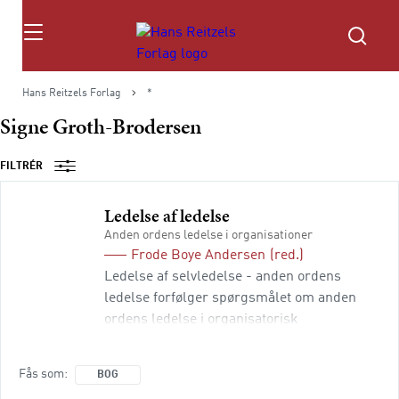
Søg
Hans Reitzels Forlag
*
Signe Groth-Brodersen
FILTRÉR
Ledelse af ledelse
Anden ordens ledelse i organisationer
Frode Boye Andersen
(red.)
Ledelse af selvledelse - anden ordens
ledelse forfølger spørgsmålet om anden
ordens ledelse i organisatorisk
sammenhæng. Anden ordens ledelse giver
paradoksalt på en og samme tid både
Fås som
BOG
mindre tyngde og mere tyngde til ledelse.