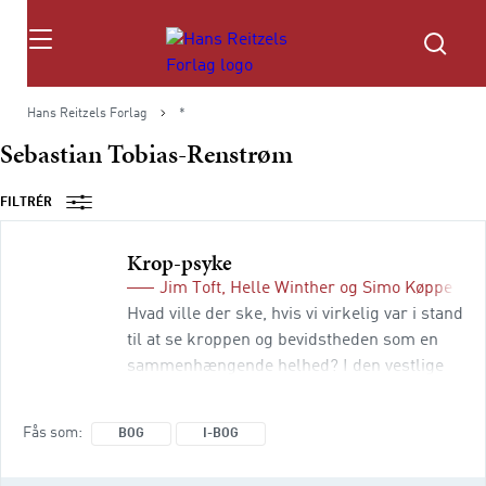
Søg
Hans Reitzels Forlag
*
Sebastian Tobias-Renstrøm
FILTRÉR
Krop-psyke
Jim Toft
,
Helle Winther
og
Simo Køppe
(red
Hvad ville der ske, hvis vi virkelig var i stand
til at se kroppen og bevidstheden som en
sammenhængende helhed? I den vestlige
kultur har vi igennem århundreder vænnet
os til at se kroppen og psyken som adskilte.
Fås som
BOG
I-BOG
Det afspejler sig i både videnskab,
uddannelse, teori og praksis. Samtidig