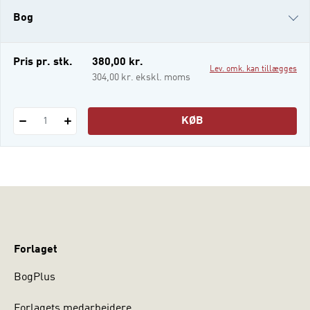
hamrer hjertet, når vi er angste, tårerne
Bog
triller, når vi er kede af det, og glæde kan
strømme igennem kroppen og give en forne
i-bog
Pris pr. stk.
380,00 kr.
Lev. omk. kan tillægges
304,00 kr. ekskl. moms
KØB
1
Forlaget
BogPlus
Forlagets medarbejdere