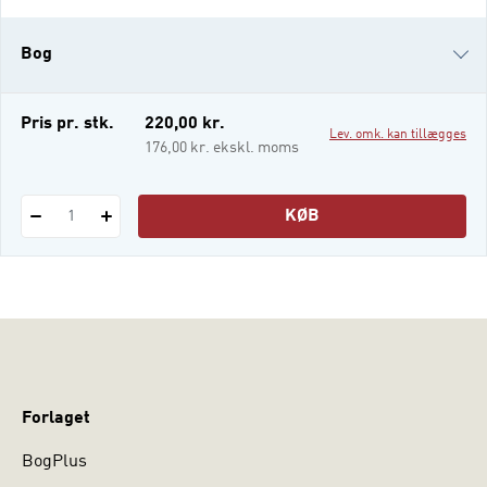
dialogbaseret og dermed et alternativ til
kvantitative og kvalitative metoder. Bogen
Bog
giver en håndgribelig og pædagogisk
indsigt i, hvordan aktionsforskning kan
anvendes i relati
i-bog
Pris pr. stk.
220,00 kr.
Lev. omk. kan tillægges
176,00 kr. ekskl. moms
KØB
1
Forlaget
BogPlus