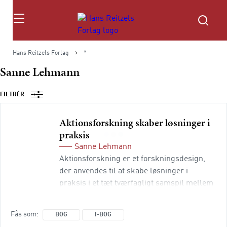
Søg
Hans Reitzels Forlag
*
Sanne Lehmann
FILTRÉR
Aktionsforskning skaber løsninger i
praksis
Sanne Lehmann
Aktionsforskning er et forskningsdesign,
der anvendes til at skabe løsninger i
praksis i et tæt tværfagligt samspil mellem
aktører fra vidensinstitutioner, praksis og
borgere. Aktionsforskningsmetoden er
Fås som
BOG
I-BOG
involverende, procesorienteret og