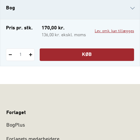
at de tre perspektiver i faget belyser og
Bog
beriger hinanden. Desuden medtænkes
skolen og dens virke i den moderne verden
løbende i bogen. På den m
i-bog
Pris pr. stk.
170,00 kr.
Lev. omk. kan tillægges
136,00 kr. ekskl. moms
KØB
1
Forlaget
BogPlus
Forlagets medarbejdere