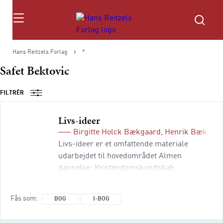
Søg
Hans Reitzels Forlag
*
Safet Bektovic
FILTRÉR
Livs-ideer
Birgitte Holck Bækgaard
,
Henrik Bækgaa
Livs-ideer er et omfattende materiale
udarbejdet til hovedområdet Almen
dannelse: Kristendomskundskab,
livsoplysning og medborgerskab (KLM)
under Lærernes Grundfaglighed. Indholdet
Fås som
BOG
I-BOG
er lagt an på, at der tænkes i
sammenhænge mellem K, L og M, således