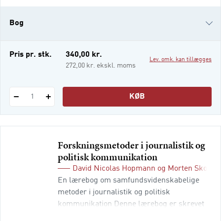
politikere, interesseorganisationer og andre
magtfulde institutioner søger samtidig i høj
Bog
grad at styre mediedagsordenen. Desuden
er medi
e-bog
Pris pr. stk.
340,00 kr.
Lev. omk. kan tillægges
i-bog
272,00 kr. ekskl. moms
KØB
1
Forskningsmetoder i journalistik og
politisk kommunikation
David Nicolas Hopmann
og
Morten Skovsg
En lærebog om samfundsvidenskabelige
metoder i journalistik og politisk
kommunikation Denne lærebog er skrevet
til alle, der beskæftiger sig med