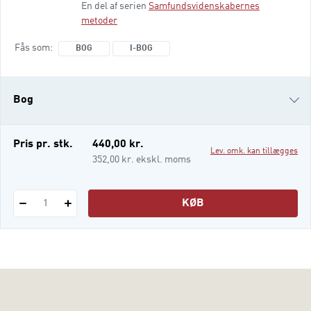
En del af serien
Samfundsvidenskabernes
journalistik, medier og kommunikation,
metoder
særligt politisk kommunikation. Den
henvender sig især til studerende, men
Fås som
BOG
I-BOG
også alle andre, der ønsker at lave deres
egne undersøgelser eller skærpe deres
kritiske sans, når de blive
Bog
i-bog
Pris pr. stk.
440,00 kr.
Lev. omk. kan tillægges
352,00 kr. ekskl. moms
KØB
1