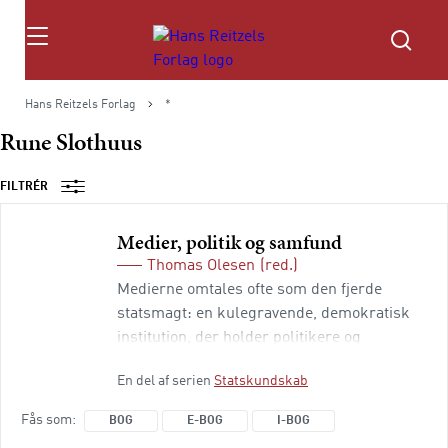
Søg
Hans Reitzels Forlag
*
Rune Slothuus
FILTRÉR
Medier, politik og samfund
Thomas Olesen
(red.)
Medierne omtales ofte som den fjerde
statsmagt: en kulegravende, demo­kratisk
institution, der holder politikere og
magthavere under opsyn. Men relationen
En del af serien
Statskundskab
mellem politik, medier og samfund er i
praksis mere kompleks. Medierne ansporer
Fås som
BOG
E-BOG
I-BOG
magthaverne til at holde sig på måtten; men