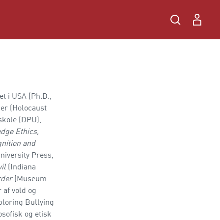
et i USA (Ph.D.,
ier (Holocaust
skole (DPU),
dge Ethics,
nition and
iversity Press,
il
(Indiana
rder
(Museum
 af vold og
ploring Bullying
sofisk og etisk