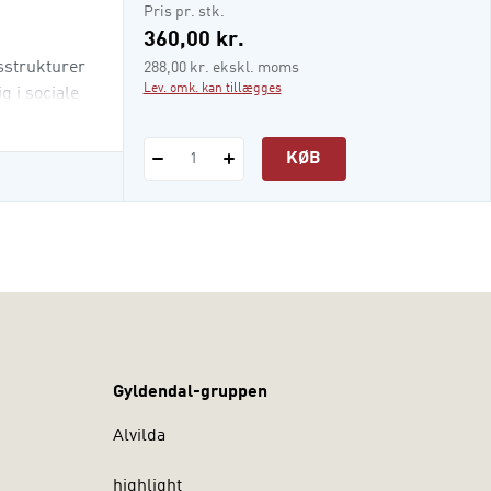
Pris pr. stk.
360,00 kr.
sstrukturer
288,00 kr. ekskl. moms
Lev. omk. kan tillægges
g i sociale
KØB
1
Gyldendal-gruppen
Alvilda
highlight