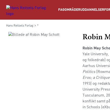
Søg
FAGOMRÅDER
UDDANNELSER
FOR
Hans Reitzels Forlag
*
Robin M
Robin May Sch
Yale University,
og folkedrab) 
Aarhus Universit
Politics
(Rowman 
Eros; a Critiqu
1993) og redakt
University Pres
Tusculanum, 2007
konflikt samt p
in Schools (eXb