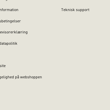
nformation
Teknisk support
sbetingelser
evisorerklæring
atapolitik
site
gelighed på webshoppen