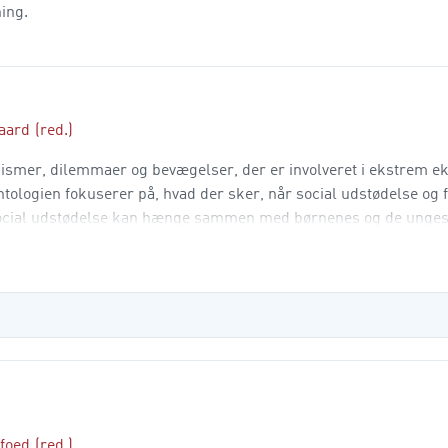
ing.
aard
(red.)
mer, dilemmaer og bevægelser, der er involveret i ekstrem ek
tologien fokuserer på, hvad der sker, når social udstødelse og 
social udstødelse kan hænge sammen med børnenes og de unges
 Bogen hand
ofoed
(red.)