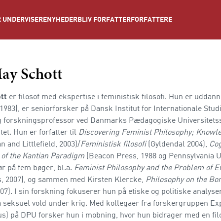
NYHEDER
BLIV FORFATTER
FORFATTERE
 UNDERVISERE
ay Schott
ott
er filosof med ekspertise i feministisk filosofi. Hun er uddann
 1983), er seniorforsker på Dansk Institut for Internationale Stud
og forskningsprofessor ved Danmarks Pædagogiske Universitets
et. Hun er forfatter til
Discovering Feminist Philosophy; Knowle
and Littlefield, 2003)/
Feministisk filosofi
(Gyldendal 2004),
Cog
e of the Kantian Paradigm
(Beacon Press, 1988 og Pennsylvania Un
ør på fem bøger, bl.a.
Feminist Philosophy and the Problem of Ev
s, 2007), og sammen med Kirsten Klercke,
Philosophy on the Bo
). I sin forskning fokuserer hun på etiske og politiske analyser
å seksuel vold under krig. Med kollegaer fra forskergruppen Ex
us) på DPU forsker hun i mobning, hvor hun bidrager med en filo