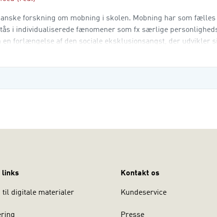
danske forskning om mobning i skolen. Mobning har som fælles
tås i individualiserede fænomener som fx særlige personlighed
 en forlængelse af den sociale eksklusionsangst, der udvikler si
 mellem deltagere i grupper, der er henvist til
 links
Kontakt os
til digitale materialer
Kundeservice
ering
Presse