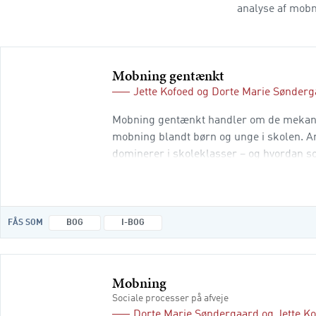
analyse af mobn
Mobning gentænkt
Jette Kofoed
og
Dorte Marie Sønderg
Mobning gentænkt handler om de mekanis
mobning blandt børn og unge i skolen. An
dominerer i skoleklasser – og hvordan 
stræben efter at høre til i fællesskaber.
FÅS SOM
BOG
I-BOG
Mobning
Sociale processer på afveje
Dorte Marie Søndergaard
og
Jette K