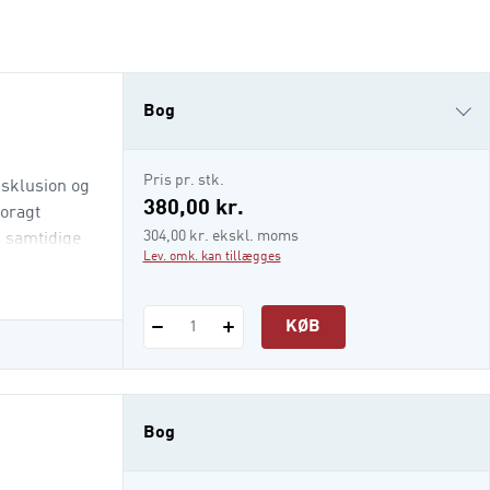
Bog
i-bog
Pris pr. stk.
sklusion og
380,00 kr.
foragt
304,00 kr. ekskl. moms
 samtidige
Lev. omk. kan tillægges
KØB
1
Bog