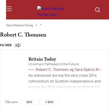
Søg
Hans Reitzels Forlag
*
Robert C. Thomsen
FILTRÉR
Britain Today
Uncertain Pathways to the Future
Robert C. Thomsen
og
Sara Dybris McQuai
As witnessed during the very close 2014
referendum on Scottish independence and
during the 2016 referendum on British EU
membership, sub-state national identities in
Britain remain strong and increasingly
Fås som
BOG
I-BOG
challenge the idea of a United Kingdom. In