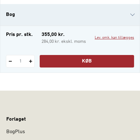
Britain Today, topics and key subjects are
chosen to reflect the most important social,
Bog
political, and cultural issues in Britain
today, with a focus on those that Sc
i-bog
Pris pr. stk.
355,00 kr.
Lev. omk. kan tillægges
284,00 kr. ekskl. moms
KØB
1
Forlaget
BogPlus