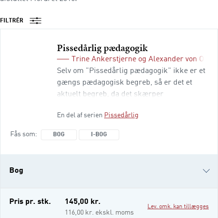
FILTRÉR
Pissedårlig pædagogik
Trine Ankerstjerne
og
Alexander von Oetti
Selv om "Pissedårlig pædagogik" ikke er et
gængs pædagogisk begreb, så er det et
aktuelt begreb, da det skærper
bevidstheden om, hvad der skal til for at
En del af serien
Pissedårlig
opnå den gode pædagogik. Det har
velmende idealer og gode råd til pædagoger
Fås som
BOG
I-BOG
ikke kunnet gøre. "Pissedårlig pædagogik"
er således en kommentar til den
eksisterende pædagogik og den aktuelle
Bog
debat om pæd
i-bog
Pris pr. stk.
145,00 kr.
Lev. omk. kan tillægges
116,00 kr. ekskl. moms