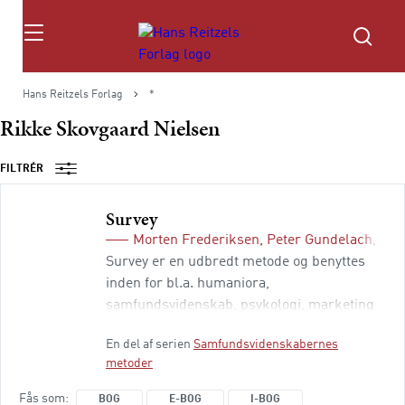
Søg
Hans Reitzels Forlag
*
Rikke Skovgaard Nielsen
FILTRÉR
Survey
Morten Frederiksen
,
Peter Gundelach
,
Jon
Survey er en udbredt metode og benyttes
inden for bl.a. humaniora,
samfundsvidenskab, psykologi, marketing
og sundhedsforskning. Også uden for
En del af serien
Samfundsvidenskabernes
forskningsverdenen er der mange
metoder
organisationer som f.eks. konsulentfirmaer
og offentlige institutioner, der arbejder med
Fås som
BOG
E-BOG
I-BOG