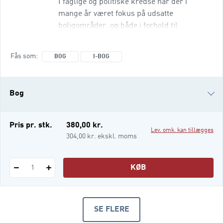
I faglige og politiske kredse har der i
mange år været fokus på udsatte
boligområder, og både i forhold til
økonomisk og sundhedsmæssig udsathed,
integration, forebyggelse af kriminalitet,
Fås som
BOG
I-BOG
uddannelse og byrumsmæssig udvikling
foregår der en omfattende indsats. Socialt
arbejde i udsatte boligområder er en
Bog
lærebog til studerende og
fagprofessionelle, der skal arbejde med
boligsociale indsatser.
i-bog
Pris pr. stk.
380,00 kr.
Lev. omk. kan tillægges
304,00 kr. ekskl. moms
KØB
1
SE FLERE
PRODUKTER