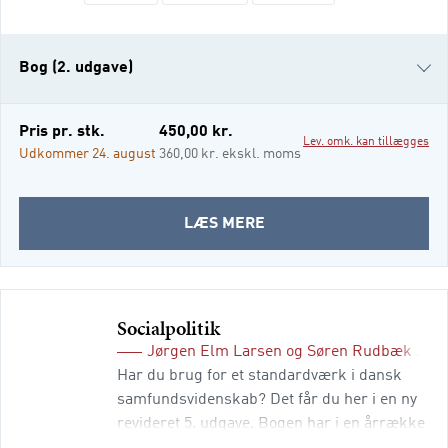
surveys. Denne bog gennemgår alle
surveyarbejdets faser og giver en praktisk
indføring i design af undersøgelsen og
Bog (2. udgave)
Bog (1. udgave)
Pris pr. stk.
450,00 kr.
Lev. omk. kan tillægges
e-bog
Udkommer 24. august
360,00 kr. ekskl. moms
i-bog
OM
LÆS MERE
SURVEY
Socialpolitik
Jørgen Elm Larsen
og
Søren Rudbæk Juul
Har du brug for et standardværk i dansk
samfundsvidenskab? Det får du her i en ny
revideret 5. udgave. Bogen har i en årrække