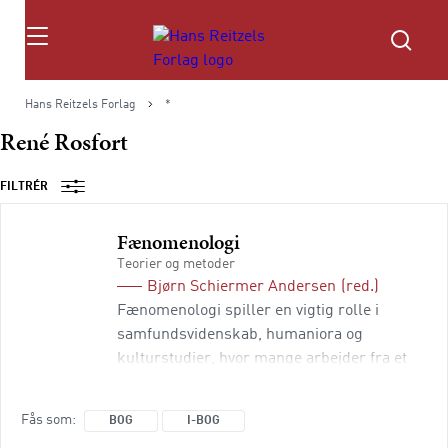
Søg
Hans Reitzels Forlag
*
René Rosfort
FILTRÉR
Fænomenologi
Teorier og metoder
Bjørn Schiermer Andersen
(red.)
Fænomenologi spiller en vigtig rolle i
samfundsvidenskab, humaniora og
kulturstudier, hvor mange arbejder fra et
fænomenologisk udgangspunkt. Men når
det kommer til indføringer i teori og
Fås som
BOG
I-BOG
metode, er udvalget sparsomt, og det råder