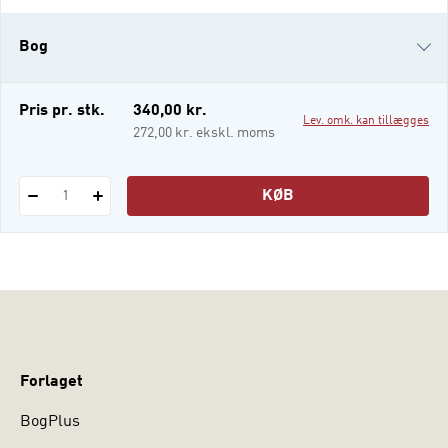
denne bog bod på. En række forskere
præsenterer og diskuterer kerneområder i
Bog
det fænomenologiske teori- og
metodekompleks og viser, hvordan man
kan arbejde empirisk fra et
i-bog
Pris pr. stk.
340,00 kr.
Lev. omk. kan tillægges
fænomenologisk ståsted.
272,00 kr. ekskl. moms
KØB
1
Forlaget
BogPlus