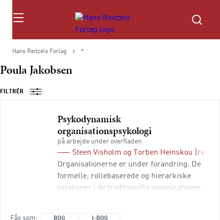
Søg
Hans Reitzels Forlag
*
Poula Jakobsen
FILTRÉR
Psykodynamisk
organisationspsykologi
på arbejde under overfladen
Steen Visholm
og
Torben Heinskou
(red.)
Organisationerne er under forandring. De
formelle, rollebaserede og hierarkiske
relationer i de traditionelle organisationer
er under afvikling. I en moderne
organisationskultur, hvor
Fås som
BOG
I-BOG