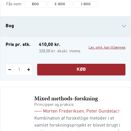
med virkelige data guides læseren igennem
Fås som
BOG
E-BOG
I-BOG
datamanagement, basale uni-, bi- og
multivariate analyser samt lineær og binær
regression. Derudover behandles mere
Bog
avancerede emner som fx illustrat
e-bog
Pris pr. stk.
410,00 kr.
Lev. omk. kan tillægges
i-bog
328,00 kr. ekskl. moms
KØB
1
Mixed methods-forskning
Principper og praksis
Morten Frederiksen
,
Peter Gundelach
og
R
Kombination af forskellige metoder i et
samlet forskningsprojekt er blevet brugt i