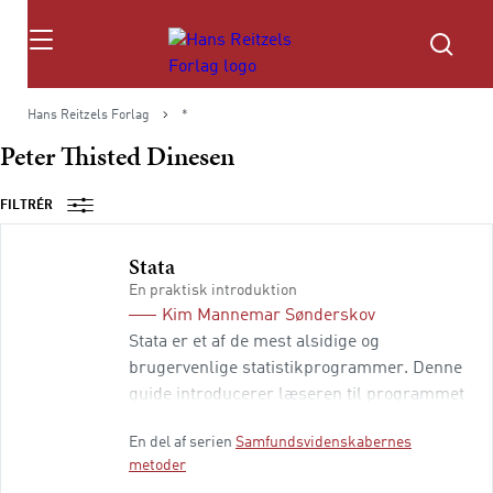
Søg
Hans Reitzels Forlag
*
Peter Thisted Dinesen
FILTRÉR
Stata
En praktisk introduktion
Kim Mannemar Sønderskov
Stata er et af de mest alsidige og
brugervenlige statistikprogrammer. Denne
guide introducerer læseren til programmet
og gennemgår, hvordan Stata kan anvendes
En del af serien
Samfundsvidenskabernes
til videnskabelig analyse af kvantitative data.
metoder
Gennem en række eksempler og øvelser