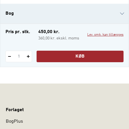
for praktisk juridisk arbejde, f.eks. i
offentlige forvaltningsmyndigheder, i
Bog
advokatbranchen og ved domstolene. Bogen
kan læses af jurastuderende og jurister, der
arbejder med dig
e-bog
Pris pr. stk.
450,00 kr.
Lev. omk. kan tillægges
360,00 kr. ekskl. moms
KØB
1
Forlaget
BogPlus