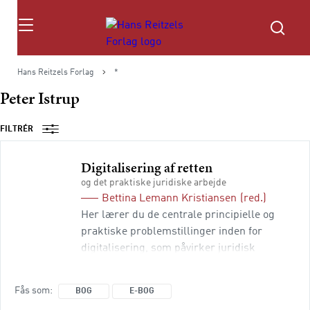
Søg
Hans Reitzels Forlag
*
Peter Istrup
FILTRÉR
Digitalisering af retten
og det praktiske juridiske arbejde
Bettina Lemann Kristiansen
(red.)
Her lærer du de centrale principielle og
praktiske problemstillinger inden for
digitalisering, som påvirker juridisk
arbejde. Bogens emner går på tværs af
forskellige retsområder og behandler
Fås som
BOG
E-BOG
digitalisering inden for forskellige former