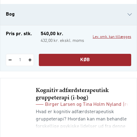
er der stadig større fokus på de problemer,
som politibetjente pådrager sig som følge af
Bog
et psykisk hårdt arbejdsmiljø. Bogen har et
dobbelt ærinde. For det førs
e-bog
Pris pr. stk.
540,00 kr.
Lev. omk. kan tillægges
i-bog
432,00 kr. ekskl. moms
KØB
1
Kognitiv adfærdsterapeutisk
gruppeterapi (i-bog)
Birger Larsen
og
Tina Holm Nyland
(red.)
Hvad er kognitiv adfærdsterapeutisk
gruppeterapi? Hvordan kan man behandle
forskellige psykiske lidelser ud fra denne
terapeutiske tilgang? Disse er nogle af de