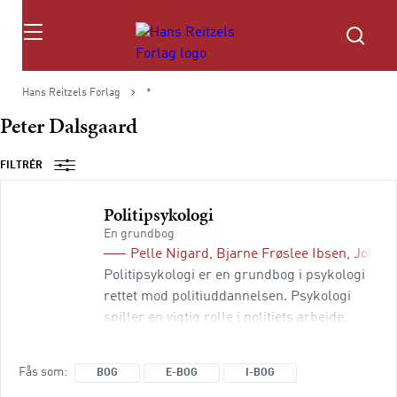
Søg
Hans Reitzels Forlag
*
Peter Dalsgaard
FILTRÉR
Politipsykologi
En grundbog
Pelle Nigard
,
Bjarne Frøslee Ibsen
,
Johnny
Politipsykologi er en grundbog i psykologi
rettet mod politiuddannelsen. Psykologi
spiller en vigtig rolle i politiets arbejde.
Dels møder politiet i det daglige arbejde
ofte sociale og psykologiske problemer,
Fås som
BOG
E-BOG
I-BOG
hvor viden om psykologi er afgørende. Dels