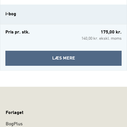
handler om at forstå og håndtere
ledelsesudfordringer, dilemmaer og
i-bog
organisatoriske problemstillinger i praksis
- sammen med andre. I dette perspektiv
handler ledelse ik
Pris pr. stk.
175,00 kr.
140,00 kr. ekskl. moms
OM
LÆS MERE
RELATIONELLE
PERSPEKTIVER
PÅ
LEDELSE
(I-
BOG)
Forlaget
BogPlus