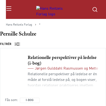
Søg
Hans Reitzels Forlag
*
Pernille Schulze
FILTRÉR
Relationelle perspektiver på ledelse
(i-bog)
Jørgen Gulddahl Rasmussen
og
Mette Vin
Relationelle perspektiver på ledelse er én
måde at forstå ledelse på, og bogen viser,
hvordan relationer praktiseres imellem
mennesker. I et relationelt perspektiv
fokuseres der på, hvordan ledelse udspiller
Fås som
I-BOG
sig i dagligdagen mellem mennesker. Det