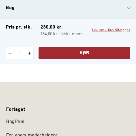
tilsyneladende banale evne er langt mere
Bog
kompliceret, end man umiddelbart skulle
tro. En omfattend
i-bog
Pris pr. stk.
230,00 kr.
Lev. omk. kan tillægges
184,00 kr. ekskl. moms
KØB
1
Forlaget
BogPlus
Forlagets medarbejdere