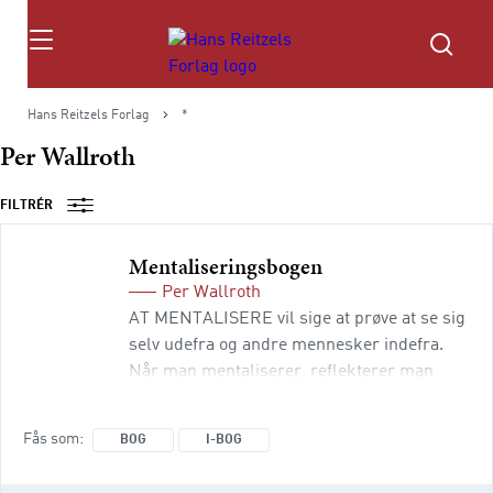
Søg
Hans Reitzels Forlag
*
Per Wallroth
FILTRÉR
Mentaliseringsbogen
Per Wallroth
AT MENTALISERE vil sige at prøve at se sig
selv udefra og andre mennesker indefra.
Når man mentaliserer, reflekterer man
over sine egne og andres tanker og følelser.
Man bliver mindet om, at hvert enkelt
Fås som
BOG
I-BOG
mennesker har sit eget perspektiv og tolker
virkeligheden på sin måde. Denne