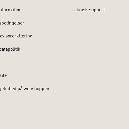
nformation
Teknisk support
sbetingelser
evisorerklæring
atapolitik
site
gelighed på webshoppen