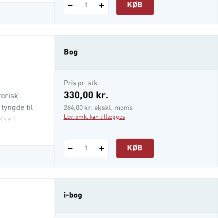
KØB
1
Bog
Pris pr. stk.
330,00 kr.
torisk
tyngde til
264,00 kr. ekskl. moms
Lev. omk. kan tillægges
lse i
KØB
1
i-bog