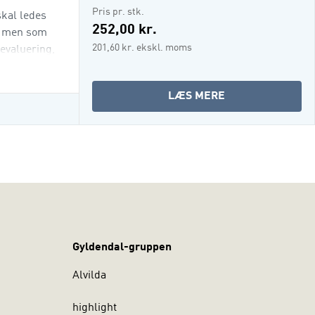
Pris pr. stk.
skal ledes
252,00 kr.
”, men som
201,60 kr. ekskl. moms
 evaluering,
OM
LÆS MERE
LEDELSE
OG
LÆRING
-
I
ORGANISATIONE
(I-
BOG)
Gyldendal-gruppen
Alvilda
highlight