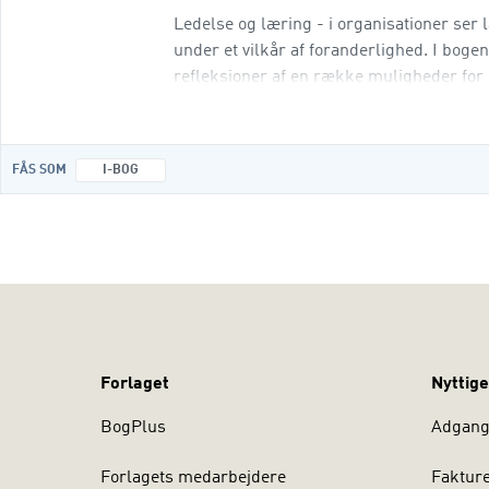
Ledelse og læring - i organisationer se
under et vilkår af foranderlighed. I bog
refleksioner af en række muligheder for 
beslutninger mv. hvor læring er en grundb
FÅS SOM
I-BOG
Forlaget
Nyttige
BogPlus
Adgang 
Forlagets medarbejdere
Faktur