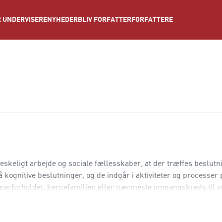
NYHEDER
BLIV FORFATTER
FORFATTERE
 UNDERVISERE
skeligt arbejde og sociale fællesskaber, at der træffes beslutn
å kognitive beslutninger, og de indgår i aktiviteter og processer 
i parforholdet, kernefamilien eller nærmeste omgangskreds til v
l at glide og organisationen til at udvikle sig, og en