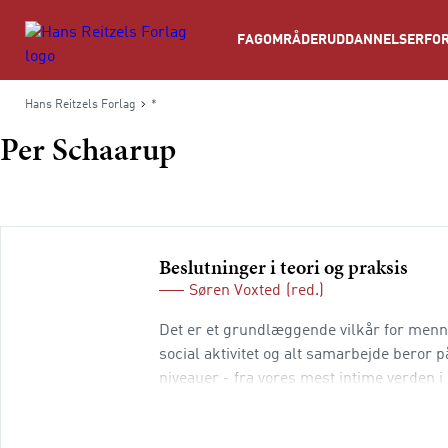
Søg
FAGOMRÅDER
UDDANNELSER
FOR
Hans Reitzels Forlag
*
Per Schaarup
Beslutninger i teori og praksis
Søren Voxted
(red.)
Det er et grundlæggende vilkår for menne
social aktivitet og alt samarbejde beror p
niveauer - fra vores mest intime verden 
arbejdspladser, hvor de både får driften ti