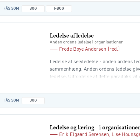
FÅS SOM
BOG
I-BOG
Ledelse af ledelse
Anden ordens ledelse i organisationer
Frode Boye Andersen
(red.)
Ledelse af selvledelse - anden ordens le
sammenhæng. Anden ordens ledelse giver
ledelse. Udfoldelse af dette paradoks vil 
moderne organisationer. Med så forskell
FÅS SOM
BOG
Ledelse og læring - i organisationer
Erik Elgaard Sørensen
,
Lise Hounsg