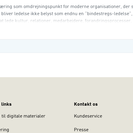
r læring som omdrejningspunkt for moderne organisationer, der 
en bliver ledelse ikke belyst som endnu en ”bindestregs-ledelse
at lede kultur, relationer, medarbejdere, forandringsprocesser,
etingelse. Vilkår for ledelse i den private og offe
 links
Kontakt os
til digitale materialer
Kundeservice
ering
Presse