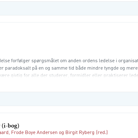
delse forfølger spørgsmålet om anden ordens ledelse i organisa
 paradoksalt på en og samme tid både mindre tyngde og mere 
være givtig for alle der studerer, formidler eller praktiserer lede
ige p
 (i-bog)
aard
,
Frode Boye Andersen
og
Birgit Ryberg
(red.)