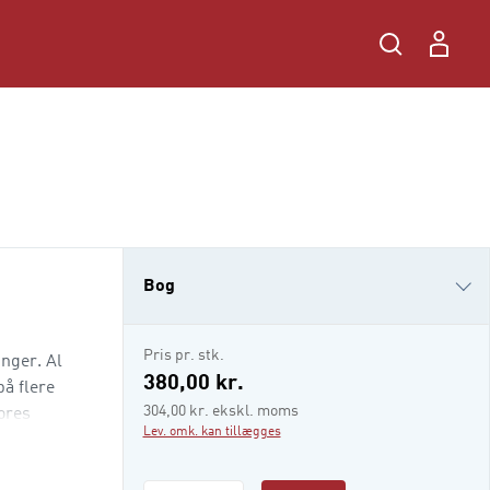
Bog
i-bog
Pris pr. stk.
inger. Al
380,00 kr.
på flere
304,00 kr. ekskl. moms
ores
Lev. omk. kan tillægges