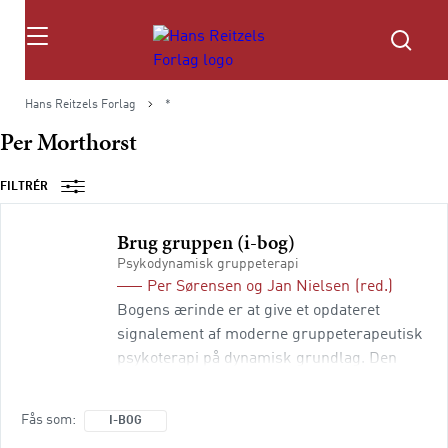
Søg
Hans Reitzels Forlag
*
Per Morthorst
FILTRÉR
Brug gruppen (i-bog)
Psykodynamisk gruppeterapi
Per Sørensen
og
Jan Nielsen
(red.)
Bogens ærinde er at give et opdateret
signalement af moderne gruppeterapeutisk
psykoterapi på dynamisk grundlag. Den
henvender sig til professionelle og fagfolk,
der arbejder terapeutisk med grupper, eller
Fås som
I-BOG
som gerne vil i gang med arbejdet med