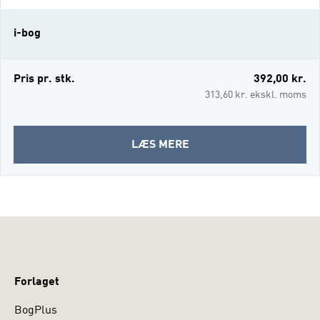
psykodynamiske aspekter af
gruppeterapeutisk behandling. Bogen giver
i-bog
et nuanceret billede af, hvad
gruppeterapeutisk psykoterapi er, og kan
læses af både erfarne gruppetera
Pris pr. stk.
392,00 kr.
313,60 kr. ekskl. moms
OM
LÆS MERE
BRUG
GRUPPEN
(I-
BOG)
Forlaget
BogPlus