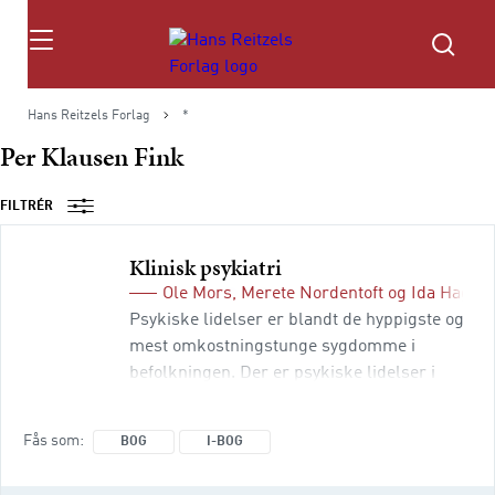
Søg
Hans Reitzels Forlag
*
Per Klausen Fink
FILTRÉR
Klinisk psykiatri
Ole Mors
,
Merete Nordentoft
og
Ida Hagem
Psykiske lidelser er blandt de hyppigste og
mest omkostningstunge sygdomme i
befolkningen. Der er psykiske lidelser i
næsten alle familier, og alle læger vil
uanset speciale møde mennesker med
Fås som
BOG
I-BOG
psykiske lidelser i deres virke.
Udforskningen af årsagerne til psykiske