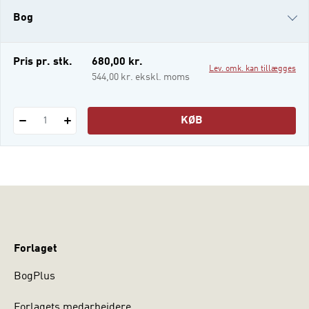
lidelser og behandlingen af dem er
Bog
heldigvis i en rivende udvikling. Klinisk
psykiatri giver en grundig indføring i dette
komplek
i-bog
Pris pr. stk.
680,00 kr.
Lev. omk. kan tillægges
544,00 kr. ekskl. moms
KØB
1
Forlaget
BogPlus
Forlagets medarbejdere