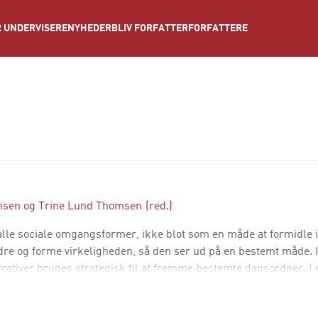
NYHEDER
BLIV FORFATTER
FORFATTERE
 UNDERVISERE
nsen
og
Trine Lund Thomsen
(red.)
i alle sociale omgangsformer, ikke blot som en måde at formidle 
re og forme virkeligheden, så den ser ud på en bestemt måde. I
tiver bruges strategisk til at fremme bestemte dagsordner. I
le en vigtig rolle som det kit, der binder sociale relation