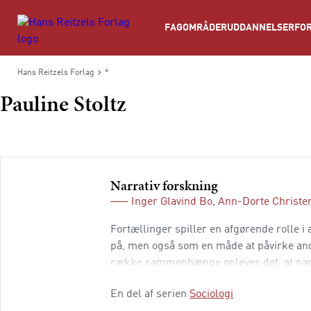
Søg
FAGOMRÅDER
UDDANNELSER
FOR
Hans Reitzels Forlag
*
Pauline Stoltz
Narrativ forskning
Inger Glavind Bo
,
Ann-Dorte Christe
Fortællinger spiller en afgørende rolle 
på, men også som en måde at påvirke and
række sammenhænge opleves det, at narra
hverdagslig forstand kan fortællinger spil
En del af serien
Sociologi