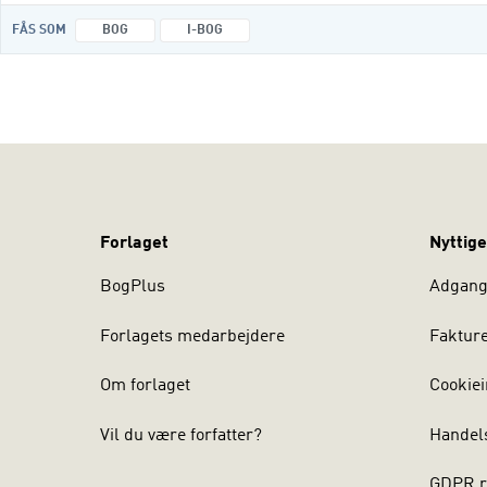
FÅS SOM
BOG
I-BOG
Forlaget
Nyttige
BogPlus
Adgang 
Forlagets medarbejdere
Faktur
Om forlaget
Cookiei
Vil du være forfatter?
Handel
GDPR r