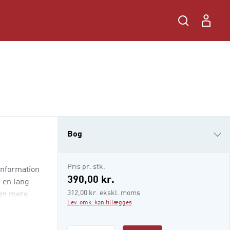
Bog
i-bog
Pris pr. stk.
information
390,00 kr.
 en lang
312,00 kr. ekskl. moms
 en mere
Lev. omk. kan tillægges