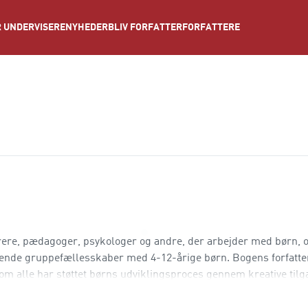
NYHEDER
BLIV FORFATTER
FORFATTERE
 UNDERVISERE
lærere, pædagoger, psykologer og andre, der arbejder med børn,
ende gruppefællesskaber med 4-12-årige børn. Bogens forfatte
om alle har støttet børns udviklingsproces gennem kreative tilg
 sig til personer med en høj mentaliseringskapa