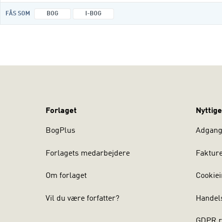
FÅS SOM
BOG
I-BOG
Forlaget
Nyttige
BogPlus
Adgang 
Forlagets medarbejdere
Faktur
Om forlaget
Cookiei
Vil du være forfatter?
Handel
GDPR r