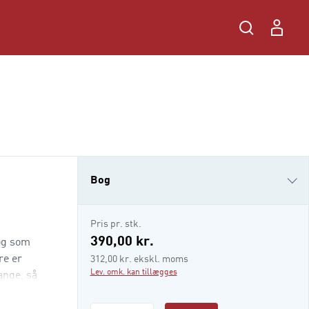
Bog
i-bog
Pris pr. stk.
390,00 kr.
 og som
re er
312,00 kr. ekskl. moms
Lev. omk. kan tillægges
ange, så