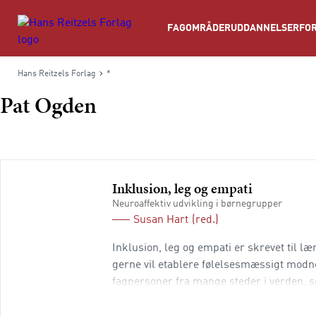
Søg
FAGOMRÅDER
UDDANNELSER
FOR
Hans Reitzels Forlag
*
Pat Ogden
Inklusion, leg og empati
Neuroaffektiv udvikling i børnegrupper
Susan Hart
(red.)
Inklusion, leg og empati er skrevet til 
gerne vil etablere følelsesmæssigt modn
fagpersoner fra mange steder i verden, s
børnene har fået mulighed for at udvikle