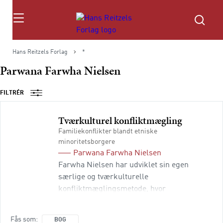
Søg
Hans Reitzels Forlag
*
Parwana Farwha Nielsen
FILTRÉR
Tværkulturel konfliktmægling
Familiekonflikter blandt etniske
minoritetsborgere
Parwana Farwha Nielsen
Farwha Nielsen har udviklet sin egen
særlige og tværkulturelle
konfliktmæglingsmetode, hvor
kvindefrigørelse og dialog mellem parterne
gennem en udfordrende proces danner
Fås som
BOG