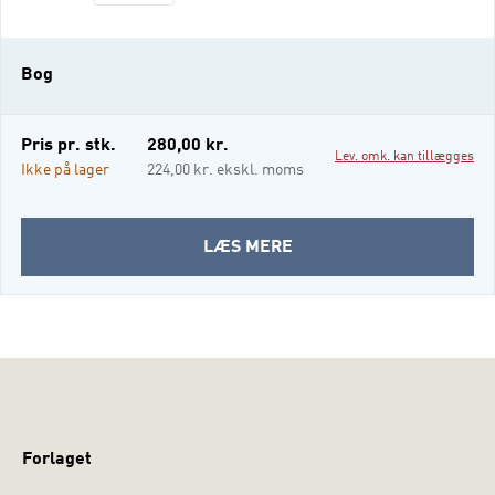
rammen for succesfyldt forandring i
voldsudsatte familier. Med udgangspunkt i
den udsatte families livssituation
Bog
anerkender tværkulturel konfliktmægling
den voldsramte kvindes relationsbehov og
stiller skarpt på, hvordan voldens sociale og
Pris pr. stk.
280,00 kr.
Lev. omk. kan tillægges
kulturelle rammer kan ne
Ikke på lager
224,00 kr. ekskl. moms
OM
LÆS MERE
TVÆRKULTUREL
KONFLIKTMÆGLING
Forlaget