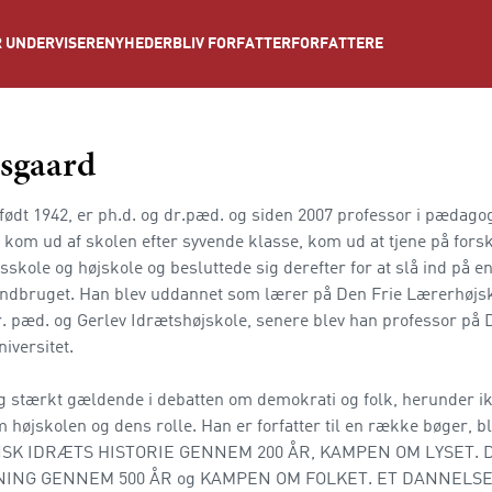
NYHEDER
BLIV FORFATTER
FORFATTERE
 UNDERVISERE
sgaard
født 1942, er ph.d. og dr.pæd. og siden 2007 professor i pædago
 kom ud af skolen efter syvende klasse, kom ud at tjene på forsk
skole og højskole og besluttede sig derefter for at slå ind på e
andbruget. Han blev uddannet som lærer på Den Frie Lærerhøjs
r. pæd. og Gerlev Idrætshøjskole, senere blev han professor p
versitet.
ig stærkt gældende i debatten om demokrati og folk, herunder i
 højskolen og dens rolle. Han er forfatter til en række bøger,
SK IDRÆTS HISTORIE GENNEM 200 ÅR, KAMPEN OM LYSET. 
ING GENNEM 500 ÅR og KAMPEN OM FOLKET. ET DANNELS