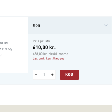
Bog
i-bog
Pris pr. stk.
orier,
610,00 kr.
kere og
488,00 kr. ekskl. moms
g
Lev. omk. kan tillægges
KØB
1