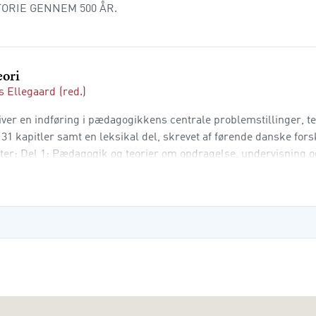
TORIE GENNEM 500 ÅR.
eori
 Ellegaard
(red.)
er en indføring i pædagogikkens centrale problemstillinger, te
1 kapitler samt en leksikal del, skrevet af førende danske fors
ter: Del 1: Pædagogik og teorier om opdragelse, undervisning o
isering