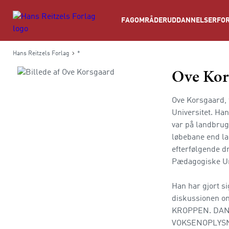
Søg
FAGOMRÅDER
UDDANNELSER
FOR
Hans Reitzels Forlag
*
Ove Kor
Ove Korsgaard, 
Universitet. Han
var på landbrugs
løbebane end l
efterfølgende d
Pædagogiske Uni
Han har gjort s
diskussionen om
KROPPEN. DAN
VOKSENOPLYSN