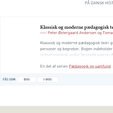
PÅ DANSK HIS
Klassisk og moderne pædagogisk t
Peter Østergaard Andersen
og
Tomas
Klassisk og moderne pædagogisk teori giv
personer og begreber. Bogen indeholder 3
ordnet tematisk under følgende overskrif
uddannelse Del 2: Nationalstat og global
En del af serien
Pædagogik og samfund
FÅS SOM
BOG
I-BOG