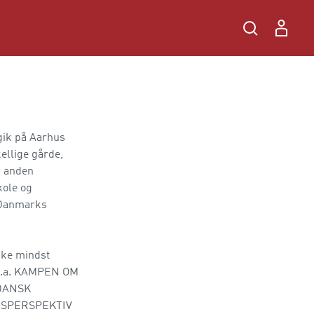
gik på Aarhus
ellige gårde,
n anden
kole og
å Danmarks
kke mindst
 bl.a. KAMPEN OM
DANSK
ESPERSPEKTIV