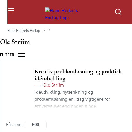
Søg
Hans Reitzels Forlag
*
Ole Striim
FILTRÉR
Kreativ problemløsning og praktisk
idéudvikling
Ole Striim
Idéudvikling, nytænkning og
problemløsning er i dag vigtigere for
erhvervslivet end nogen sinde.
Markedsforhold, forbrugsvaner og
teknologier ændrer sig så hurtigt, at
Fås som
BOG
virksomheder og organisationer hele tiden