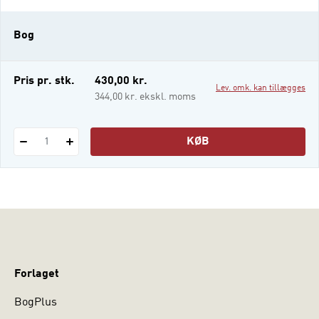
må tilpasse sig nye forhold og betingelser.
Derfor er idéer og udvikling nødvendig for
Bog
enhver virksomhed og organisation. Det
kræver praktiske metoder og værktøjer at
arbejde med idéudvikling og problemløsn
Pris pr. stk.
430,00 kr.
Lev. omk. kan tillægges
344,00 kr. ekskl. moms
KØB
1
Forlaget
BogPlus