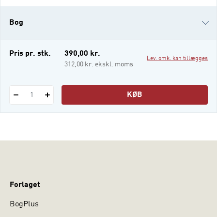
vores samfund. Bogen ønsker således at
tilbyde en bredt anlagt introduktion til det
Bog
humanistisk palliative felt samt præsentere
en lang række specifikke kapitler, der
i-bog
Pris pr. stk.
390,00 kr.
Lev. omk. kan tillægges
312,00 kr. ekskl. moms
KØB
1
Forlaget
BogPlus