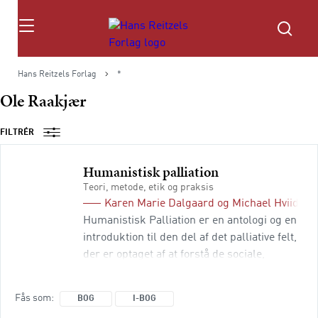
Søg
Hans Reitzels Forlag
*
Ole Raakjær
FILTRÉR
Humanistisk palliation
Teori, metode, etik og praksis
Karen Marie Dalgaard
og
Michael Hviid Ja
Humanistisk Palliation er en antologi og en
introduktion til den del af det palliative felt,
der er optaget af at forstå de sociale,
kulturelle, socialpsykologiske,
psykologiske og mere åndelige aspekter af
Fås som
BOG
I-BOG
omsorg for og pleje af syge og døende i