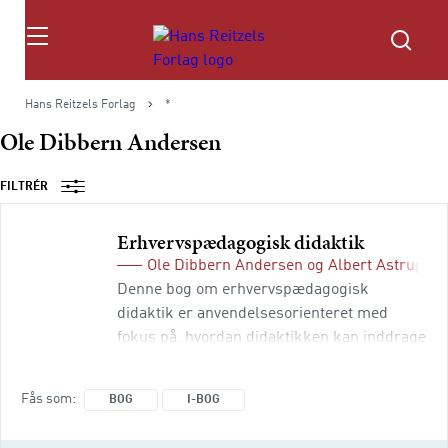
Søg
Hans Reitzels Forlag
*
Ole Dibbern Andersen
FILTRÉR
Erhvervspædagogisk didaktik
Ole Dibbern Andersen
og
Albert Astrup Ch
Denne bog om erhvervspædagogisk
didaktik er anvendelsesorienteret med
fokus på, hvordan didaktikken kan inddrage
erhvervet. Bogen er tæt relateret til praksis
på erhvervsskolerne med den hensigt, at
Fås som
BOG
I-BOG
lærerne vil tage den ned fra hylden og
bruge den i det daglige lærerarbejde.