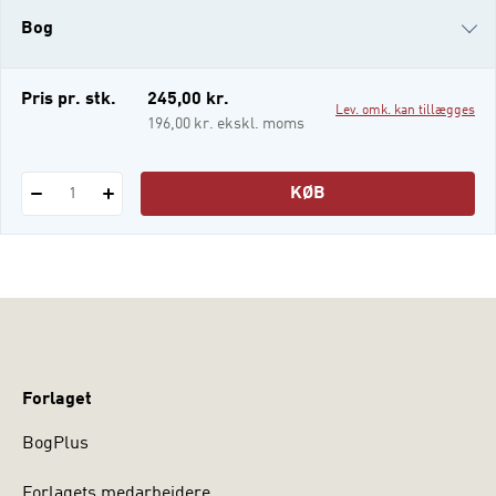
Bogen er primært rettet mod de mange
Bog
erfarne som nye lærere, der i de kommende
år skal opkvalificeres i forhold til reformen
af erhvervsudda
i-bog
Pris pr. stk.
245,00 kr.
Lev. omk. kan tillægges
196,00 kr. ekskl. moms
KØB
1
Forlaget
BogPlus
Forlagets medarbejdere