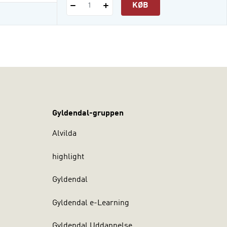
KØB
1
Gyldendal-gruppen
Alvilda
highlight
Gyldendal
Gyldendal e-Learning
Gyldendal Uddannelse