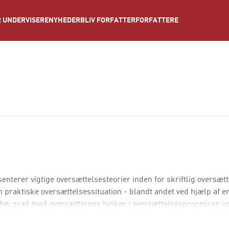
NYHEDER
BLIV FORFATTER
FORFATTERE
 UNDERVISERE
senterer vigtige oversættelsesteorier inden for skriftlig oversæt
n praktiske oversættelsessituation - blandt andet ved hjælp af e
høj grad med oversætterens tanker i oversættelsesprocessen og
ravalg. Oversættelsesteoretiske metoder gælder stort set for ov