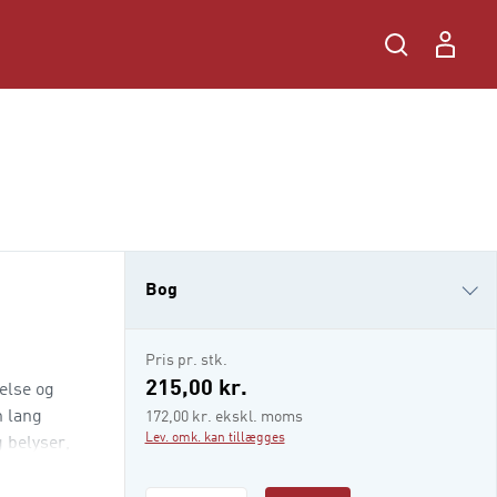
Bog
i-bog
Pris pr. stk.
215,00 kr.
telse og
n lang
172,00 kr. ekskl. moms
Lev. omk. kan tillægges
 belyser,
ersættels