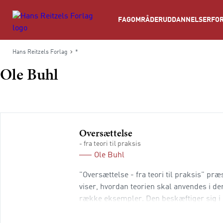
Søg
FAGOMRÅDER
UDDANNELSER
FOR
Hans Reitzels Forlag
*
Ole Buhl
Oversættelse
- fra teori til praksis
Ole Buhl
"Oversættelse - fra teori til praksis" præ
viser, hvordan teorien skal anvendes i de
række eksempler. Den beskæftiger sig i 
hvordan oversætteren foretager valg og f