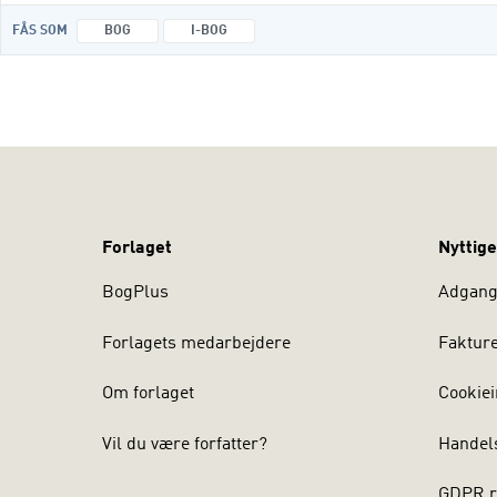
FÅS SOM
BOG
I-BOG
Forlaget
Nyttige
BogPlus
Adgang 
Forlagets medarbejdere
Faktur
Om forlaget
Cookiei
Vil du være forfatter?
Handel
GDPR r