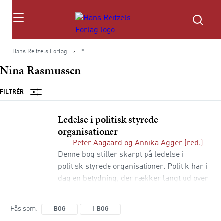
Søg
Hans Reitzels Forlag
*
Nina Rasmussen
FILTRÉR
Ledelse i politisk styrede
organisationer
Peter Aagaard
og
Annika Agger
(red.)
Denne bog stiller skarpt på ledelse i
politisk styrede organisationer. Politik har i
dag en betydning, der rækker langt ud over
det politisk-administrative system.
Brancheorganisationer, patientforeninger,
Fås som
BOG
I-BOG
socioøkonomiske virksomheder og public