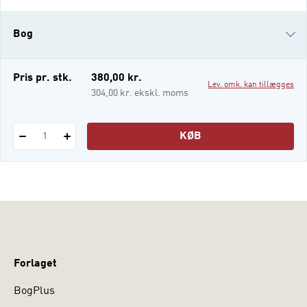
affairs-afdelinger i offentlige og private
virksomheder er blot nogle få eksempler på
Bog
organisationer, der ligger uden for det
politisk-administrative system, men
arbejder politisk.
i-bog
Pris pr. stk.
380,00 kr.
Lev. omk. kan tillægges
304,00 kr. ekskl. moms
KØB
1
Forlaget
BogPlus