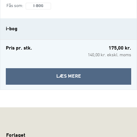
betyder også, at elevernes anerkendelse af
Fås som
I-BOG
hinanden har en anden, måske højere,
værdi i peer learning, end når læreren
anerkender eleverne i traditionel
i-bog
undervisning. Det sociale fællesskab og
sprog, der er mellem børn, som underviser
hinanden, skaber således gode ramme
Pris pr. stk.
175,00 kr.
140,00 kr. ekskl. moms
OM
LÆS MERE
PEER
LEARNING
(I-
BOG)
Forlaget