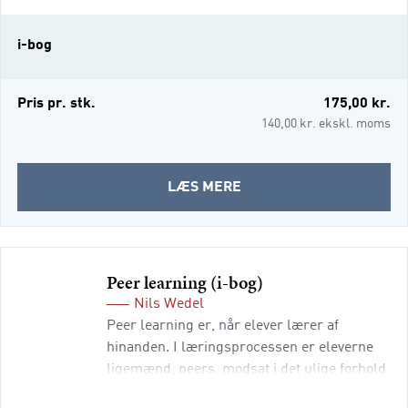
tilsammen en meget betydningsfuld tilgang
til at lære i ligeværdige relationer, hvori de
i-bog
lærende selv indgår i tilrettelæggelsen og
vurderingen af eget arbejde og læring. Heri
ligger den store fordel,
Pris pr. stk.
175,00 kr.
140,00 kr. ekskl. moms
OM
LÆS MERE
PEER
ASSESSMENT
OG
SELVREGULERET
Peer learning (i-bog)
LÆRING
Nils Wedel
(I-
Peer learning er, når elever lærer af
BOG)
hinanden. I læringsprocessen er eleverne
ligemænd, peers, modsat i det ulige forhold
mellem lærer (voksen) og elev (barn). Det