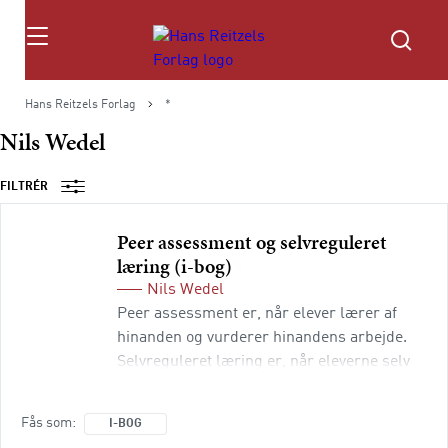
Søg
Hans Reitzels Forlag
*
Nils Wedel
FILTRÉR
Peer assessment og selvreguleret
læring (i-bog)
Nils Wedel
Peer assessment er, når elever lærer af
hinanden og vurderer hinandens arbejde.
Selvreguleret læring er, når eleverne selv
regulerer deres læring ved at evaluere
deres udførelse af en opgave. Peer
Fås som
I-BOG
assessment og selvreguleret læring er