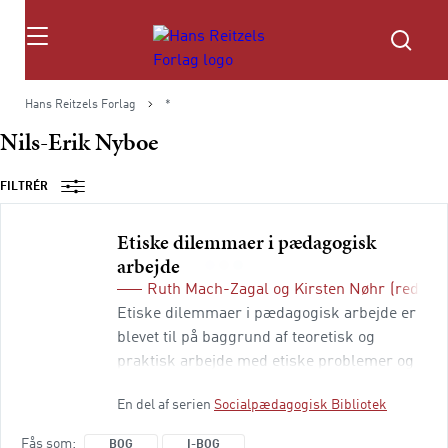
Søg
Hans Reitzels Forlag
*
Nils-Erik Nyboe
FILTRÉR
Etiske dilemmaer i pædagogisk
arbejde
Ruth Mach-Zagal
og
Kirsten Nøhr
(red.)
Etiske dilemmaer i pædagogisk arbejde er
blevet til på baggrund af teoretisk og
praktisk arbejde med etiske problemer og
dilemmaer i det pædagogiske felt.
En del af serien
Socialpædagogisk Bibliotek
Bidragyderne har alle beskæftiget sig med
etik både i forsknings- og
Fås som
BOG
I-BOG