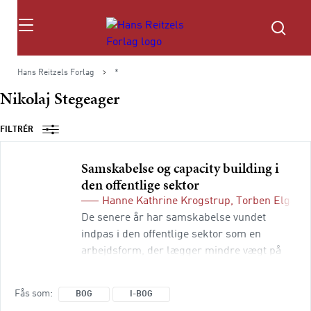
Søg
Hans Reitzels Forlag
*
Nikolaj Stegeager
FILTRÉR
Samskabelse og capacity building i
den offentlige sektor
Hanne Kathrine Krogstrup
,
Torben Elgaar
De senere år har samskabelse vundet
indpas i den offentlige sektor som en
arbejdsform, der lægger mindre vægt på
kontrol og i stedet vægter samarbejde og
inddragelse. Mange taler om en generel
Fås som
BOG
I-BOG
overgang fra New Public Management til