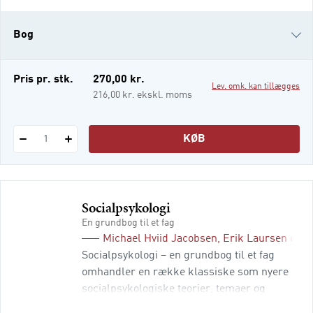
New Public Governance i den offentlige
sektor. En væsentlig komponent i
Bog
samskabelse og New Public Governance er,
at offentlig styring i højere grad handler om
at hæve serviceniveauet v
i-bog
Pris pr. stk.
270,00 kr.
Lev. omk. kan tillægges
216,00 kr. ekskl. moms
KØB
1
Socialpsykologi
En grundbog til et fag
Michael Hviid Jacobsen
,
Erik Laursen
og
J
Socialpsykologi – en grundbog til et fag
omhandler en række klassiske som nyere
socialpsykologiske teorier, temaer og
undersøgelser. Bogen fremstiller